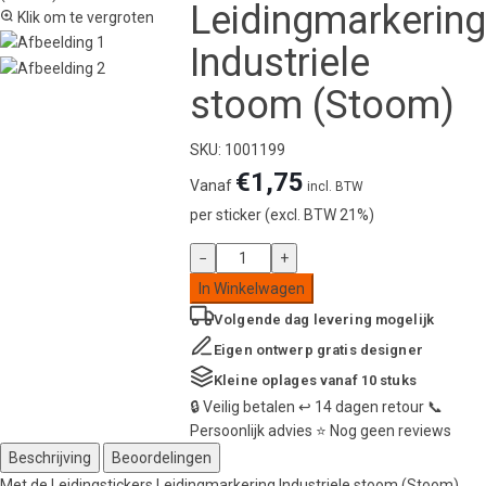
Leidingmarkering
Klik om te vergroten
Industriele
stoom (Stoom)
SKU: 1001199
€
1,75
Vanaf
incl. BTW
per sticker (excl. BTW 21%)
Leidingstickers
−
+
Leidingmarkering
In Winkelwagen
Industriele
Volgende dag
levering mogelijk
stoom
(Stoom)
Eigen ontwerp
gratis designer
aantal
Kleine oplages
vanaf 10 stuks
🔒
Veilig betalen
↩️
14 dagen retour
📞
Persoonlijk advies
⭐
Nog geen reviews
Beschrijving
Beoordelingen
Met de Leidingstickers Leidingmarkering Industriele stoom (Stoom)