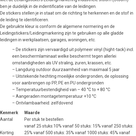
ben je duidelijk in de indentificatie van de leidingen.
De stickers stellen je in staat om de richting te herkennen en de stof in
de leiding te identificeren.
De gebruikte kleur is conform de algemene normering en de
Leidingstickers/Leidingmarkering zijn te gebruiken op alle gladde
leidingen in werkplaatsen, garages, woningen, etc.
– De stickers zijn vervaardigd uit polymeer vinyl (hight-tack) incl.
een beschermlaminaat welke beschermt tegen allerlei
omstandigheden als UV straling, zuren, krassen, etc.
– Langdurig outdoor duurzaamheid van maximaal 5 jaar
– Uitstekende hechting moeilijke ondergronden, de oplossing
voor aanbrengen op PP, PE en PU ondergronden
– Temperatuurbestendigheid van – 40 °C to + 80 °C
– Aangeraden montagetemperatuur +10 °C
– Ontvlambaarheid: zelfdovend
Kenmerk
Waarde
Aantal
Per stuk te bestellen
vanaf 25 stuks:10% vanaf 50 stuks: 15% vanaf 250 stuks:
Korting
25% vanaf 500 stuks: 35% vanaf 1000 stuks: 45% vanaf