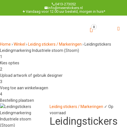
0413-273052
info@meerstickers.nl
Vandaag voor 12.00 uur besteld, morgen in huis*
0
Home
›
Winkel
›
Leiding stickers / Markeringen
›
Leidingstickers
Leidingmarkering Industriele stoom (Stoom)
1
Kies opties
2
Upload artwork of gebruik designer
3
Voeg toe aan winkelwagen
4
Bestelling plaatsen
Leiding stickers / Markeringen
✓ Op
voorraad
Leidingstickers