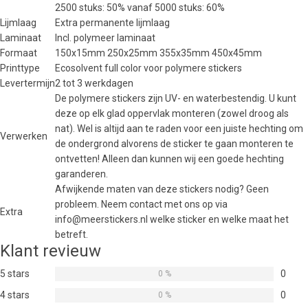
2500 stuks: 50% vanaf 5000 stuks: 60%
Lijmlaag
Extra permanente lijmlaag
Laminaat
Incl. polymeer laminaat
Formaat
150x15mm 250x25mm 355x35mm 450x45mm
Printtype
Ecosolvent full color voor polymere stickers
Levertermijn
2 tot 3 werkdagen
De polymere stickers zijn UV- en waterbestendig. U kunt
deze op elk glad oppervlak monteren (zowel droog als
nat). Wel is altijd aan te raden voor een juiste hechting om
Verwerken
de ondergrond alvorens de sticker te gaan monteren te
ontvetten! Alleen dan kunnen wij een goede hechting
garanderen.
Afwijkende maten van deze stickers nodig? Geen
probleem. Neem contact met ons op via
Extra
info@meerstickers.nl welke sticker en welke maat het
betreft.
Klant revieuw
5 stars
0
0 %
4 stars
0
0 %