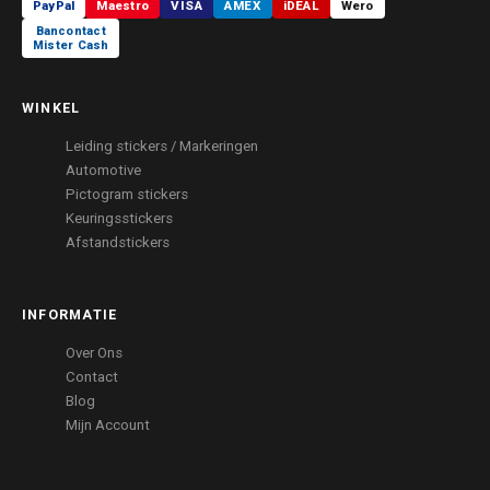
PayPal
Maestro
VISA
AMEX
iDEAL
Wero
Bancontact
Mister Cash
WINKEL
Leiding stickers / Markeringen
Automotive
Pictogram stickers
Keuringsstickers
Afstandstickers
INFORMATIE
Over Ons
Contact
Blog
Mijn Account