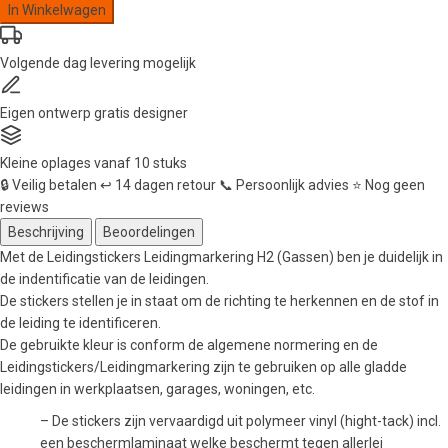
In Winkelwagen
H2
(Gassen)
Volgende dag
levering mogelijk
aantal
Eigen ontwerp
gratis designer
Kleine oplages
vanaf 10 stuks
🔒
Veilig betalen
↩️
14 dagen retour
📞
Persoonlijk advies
⭐
Nog geen
reviews
Beschrijving
Beoordelingen
Met de Leidingstickers Leidingmarkering H2 (Gassen) ben je duidelijk in
de indentificatie van de leidingen.
De stickers stellen je in staat om de richting te herkennen en de stof in
de leiding te identificeren.
De gebruikte kleur is conform de algemene normering en de
Leidingstickers/Leidingmarkering zijn te gebruiken op alle gladde
leidingen in werkplaatsen, garages, woningen, etc.
– De stickers zijn vervaardigd uit polymeer vinyl (hight-tack) incl.
een beschermlaminaat welke beschermt tegen allerlei