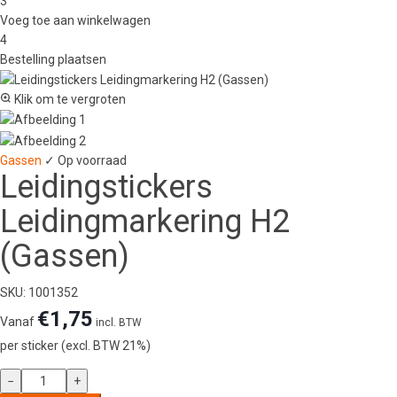
3
Voeg toe aan winkelwagen
4
Bestelling plaatsen
Klik om te vergroten
Gassen
✓ Op voorraad
Leidingstickers
Leidingmarkering H2
(Gassen)
SKU: 1001352
€
1,75
Vanaf
incl. BTW
per sticker (excl. BTW 21%)
Leidingstickers
−
+
Leidingmarkering