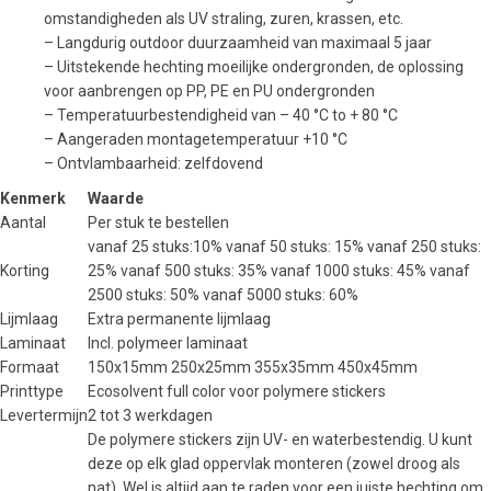
omstandigheden als UV straling, zuren, krassen, etc.
– Langdurig outdoor duurzaamheid van maximaal 5 jaar
– Uitstekende hechting moeilijke ondergronden, de oplossing
voor aanbrengen op PP, PE en PU ondergronden
– Temperatuurbestendigheid van – 40 °C to + 80 °C
– Aangeraden montagetemperatuur +10 °C
– Ontvlambaarheid: zelfdovend
Kenmerk
Waarde
Aantal
Per stuk te bestellen
vanaf 25 stuks:10% vanaf 50 stuks: 15% vanaf 250 stuks:
Korting
25% vanaf 500 stuks: 35% vanaf 1000 stuks: 45% vanaf
2500 stuks: 50% vanaf 5000 stuks: 60%
Lijmlaag
Extra permanente lijmlaag
Laminaat
Incl. polymeer laminaat
Formaat
150x15mm 250x25mm 355x35mm 450x45mm
Printtype
Ecosolvent full color voor polymere stickers
Levertermijn
2 tot 3 werkdagen
De polymere stickers zijn UV- en waterbestendig. U kunt
deze op elk glad oppervlak monteren (zowel droog als
nat). Wel is altijd aan te raden voor een juiste hechting om