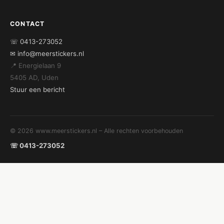
CONTACT
☏ 0413-273052
✉ info@meerstickers.nl
📍 Energielaan 9
5405 AD, Uden
Stuur een bericht
© 2026 www.meerstickers.nl – Alle rechten voorbehouden
☏ 0413-273052