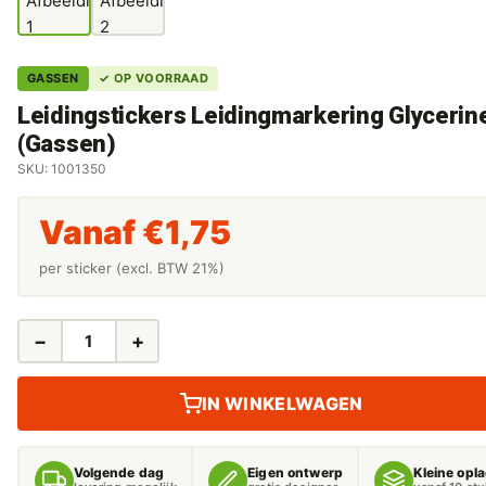
GASSEN
✓ OP VOORRAAD
Leidingstickers Leidingmarkering Glycerin
(Gassen)
SKU: 1001350
Vanaf
€
1,75
per sticker (excl. BTW 21%)
−
+
LEIDINGSTICKERS
LEIDINGMARKERING
GLYCERINE
IN WINKELWAGEN
(GASSEN)
AANTAL
Volgende dag
Eigen ontwerp
Kleine opl