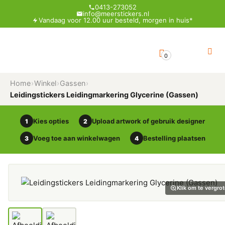
0413-273052
info@meerstickers.nl
Vandaag voor 12.00 uur besteld, morgen in huis*
0
Home
›
Winkel
›
Gassen
›
Leidingstickers Leidingmarkering Glycerine (Gassen)
Kies opties
Upload artwork of gebruik designer
1
2
Voeg toe aan winkelwagen
Bestelling plaatsen
3
4
Klik om te vergro