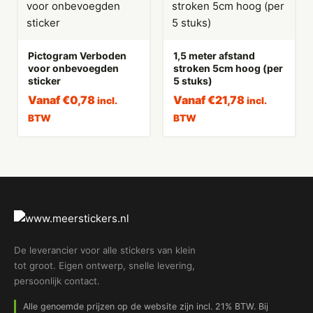
Pictogram Verboden
1,5 meter afstand
voor onbevoegden
stroken 5cm hoog (per
sticker
5 stuks)
Vanaf
€
0,78
Vanaf
€
21,78
incl.
incl.
BTW
BTW
De leverancier voor alle stickers van klein
tot groot. Eigen ontwerp, snelle levering,
persoonlijk contact.
Alle genoemde prijzen op de website zijn incl. 21% BTW. Bij