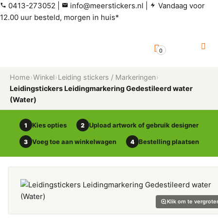
0413-273052
|
info@meerstickers.nl
|
Vandaag voor
12.00 uur besteld, morgen in huis*
0
Home
›
Winkel
›
Leiding stickers / Markeringen
›
Leidingstickers Leidingmarkering Gedestileerd water
(Water)
Kies opties
Upload artwork of gebruik designer
1
2
Voeg toe aan winkelwagen
Bestelling plaatsen
3
4
Klik om te vergrote