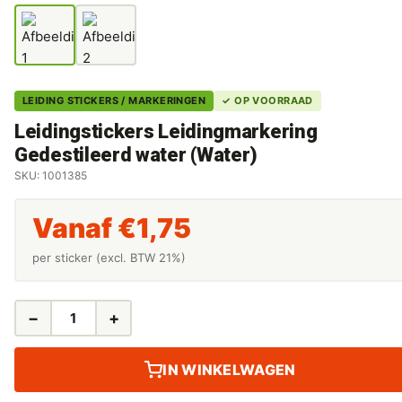
LEIDING STICKERS / MARKERINGEN
✓ OP VOORRAAD
Leidingstickers Leidingmarkering
Gedestileerd water (Water)
SKU: 1001385
Vanaf
€
1,75
per sticker (excl. BTW 21%)
−
+
LEIDINGSTICKERS
LEIDINGMARKERING
GEDESTILEERD
IN WINKELWAGEN
WATER
(WATER)