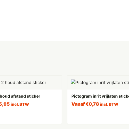
houd afstand sticker
Pictogram inrit vrijlaten stick
5,95
Vanaf
€
0,78
incl. BTW
incl. BTW