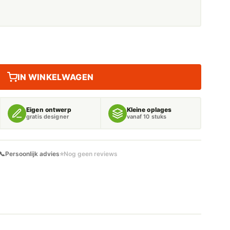
IN WINKELWAGEN
Eigen ontwerp
Kleine oplages
gratis designer
vanaf 10 stuks
📞
Persoonlijk advies
⭐
Nog geen reviews