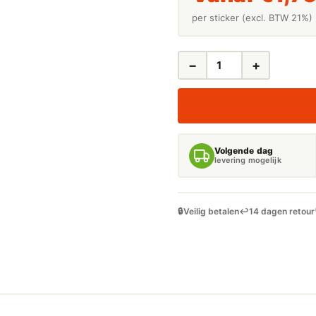
per sticker (excl. BTW 21%)
−
+
LEIDINGSTICKERS
LEIDINGMARKERING
GECONCENTREERD
ZWAVELZUUR
(BASEN)
AANTAL
Volgende dag
levering mogelijk
🔒
Veilig betalen
↩️
14 dagen retour