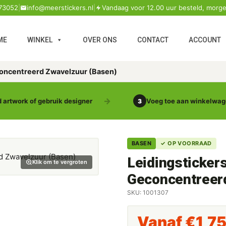
73052
|
info@meerstickers.nl
|
Vandaag voor 12.00 uur besteld, morge
ME
WINKEL
OVER ONS
CONTACT
ACCOUNT
concentreerd Zwavelzuur (Basen)
 artwork of gebruik designer
Voeg toe aan winkelwa
3
BASEN
✓ OP VOORRAAD
Leidingsticker
Klik om te vergroten
Geconcentreer
SKU: 1001307
Vanaf
€
1,7