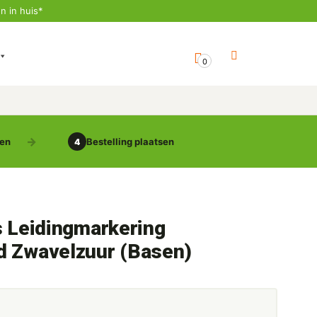
n in huis*
0
gen
Bestelling plaatsen
4
s Leidingmarkering
d Zwavelzuur (Basen)
5