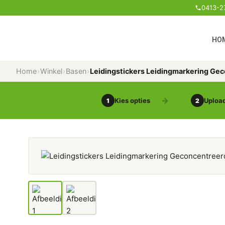
0413-2
HO
Home
›
Winkel
›
Basen
›
Leidingstickers Leidingmarkering Ge
Kies opties
Upload
1
2