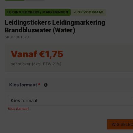
LEIDING STICKERS / MARKERINGEN
✓ OP VOORRAAD
Leidingstickers Leidingmarkering
Brandbluswater (Water)
SKU: 1001379
Vanaf
€
1,75
per sticker (excl. BTW 21%)
Kies formaat
*
Kies formaat
Kies formaat .
WIS SELEC