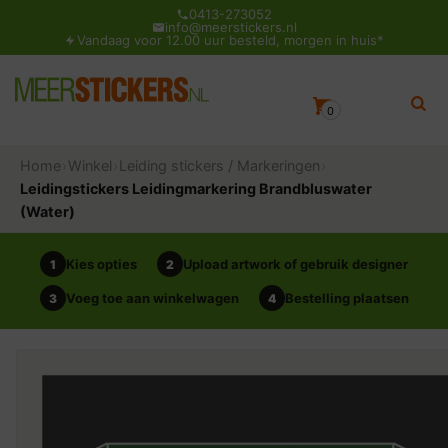
0413-273052
info@meerstickers.nl
Vandaag voor 12.00 uur besteld, morgen in huis*
0
Home
›
Winkel
›
Leiding stickers / Markeringen
›
Leidingstickers Leidingmarkering Brandbluswater
(Water)
Kies opties
Upload artwork of gebruik designer
1
2
Voeg toe aan winkelwagen
Bestelling plaatsen
3
4