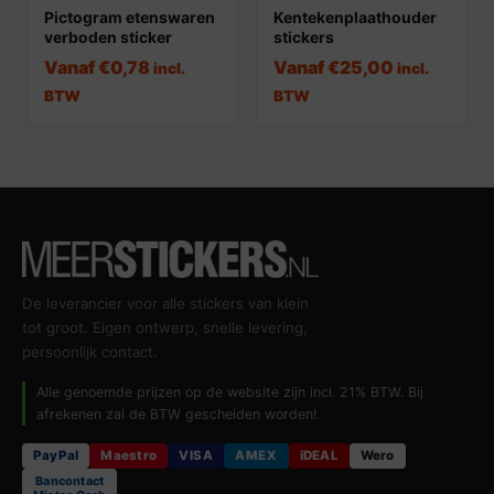
Pictogram etenswaren
Kentekenplaathouder
verboden sticker
stickers
Vanaf
€
0,78
Vanaf
€
25,00
incl.
incl.
BTW
BTW
De leverancier voor alle stickers van klein
tot groot. Eigen ontwerp, snelle levering,
persoonlijk contact.
Alle genoemde prijzen op de website zijn incl. 21% BTW. Bij
afrekenen zal de BTW gescheiden worden!
PayPal
Maestro
VISA
AMEX
iDEAL
Wero
Bancontact