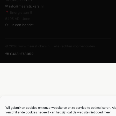
☏ 0413-273052
✉ info@meerstickers.nl
Energielaan 9
5405 AD, Uden
Stuur een bericht
© 2026 www.meerstickers.nl – Alle rechten voorbehouden
☏ 0413-273052
Wij gebruiken cookies om onze website en onze service te optimaliseren. Als
verschillende cookies negeert kan het zijn dat de website niet goed meer