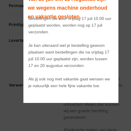
150x15mm 250x25mm
Formaat
we wegens machine onderhoud 
355x35mm 450x45mm
en vakantie gesloten.
Bestellingen die voor vrijdag 17 juli 10.00 uur 
Ecosolvent full color voor
Printtype
geplaatst worden, worden nog op 17 juli 
polymere stickers
verzonden. 

Levertermijn
2 tot 3 werkdagen
Je kan uiteraard wel je bestelling gewoon 
plaatsen want bestellingen die na vrijdag 17 
De polymere stickers zijn UV-
juli 10.00 uur geplaatst zijn, worden tussen 
en waterbestendig. U kunt
17 en 20 augustus verzonden.

deze op elk glad oppervlak
monteren (zowel droog als
nat). Wel is altijd aan te raden
Als jij ook nog met vakantie gaat wensen we 
Verwerken
voor een juiste hechting om de
je natuurlijk een hele fijne vakantie toe.
ondergrond alvorens de
sticker te gaan monteren te
ontvetten! Alleen dan kunnen
wij een goede hechting
garanderen.
Afwijkende maten van deze