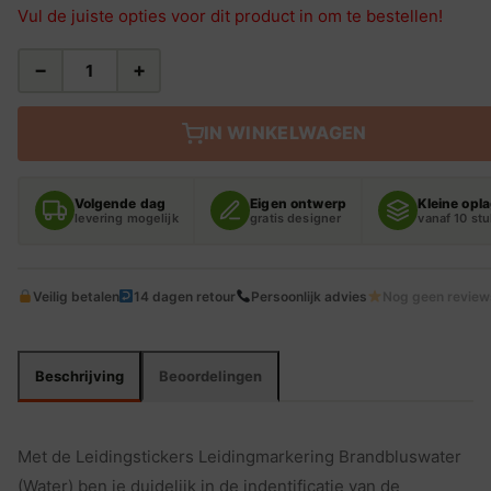
Vul de juiste opties voor dit product in om te bestellen!
−
+
LEIDINGSTICKERS
LEIDINGMARKERING
BRANDBLUSWATER
IN WINKELWAGEN
(WATER)
AANTAL
Volgende dag
Eigen ontwerp
Kleine opl
levering mogelijk
gratis designer
vanaf 10 st
Veilig betalen
14 dagen retour
Persoonlijk advies
Nog geen review
Beschrijving
Beoordelingen
Met de Leidingstickers Leidingmarkering Brandbluswater
(Water) ben je duidelijk in de indentificatie van de