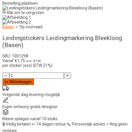
Bestelling plaatsen
Klik om te vergroten
Basen
✓ Op voorraad
Leidingstickers Leidingmarkering Bleekloog
(Basen)
SKU: 1001298
Vanaf
€
1,75
incl. BTW
per sticker (excl. BTW 21%)
Leidingstickers
−
+
Leidingmarkering
In Winkelwagen
Bleekloog
(Basen)
aantal
Volgende dag
levering mogelijk
Eigen ontwerp
gratis designer
Kleine oplages
vanaf 10 stuks
🔒
Veilig betalen
↩️
14 dagen retour
📞
Persoonlijk advies
⭐
Nog geen
reviews