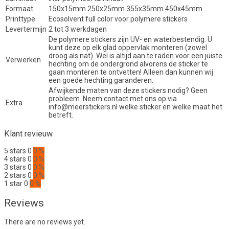
Formaat
150x15mm 250x25mm 355x35mm 450x45mm
Printtype
Ecosolvent full color voor polymere stickers
Levertermijn
2 tot 3 werkdagen
De polymere stickers zijn UV- en waterbestendig. U
kunt deze op elk glad oppervlak monteren (zowel
droog als nat). Wel is altijd aan te raden voor een juiste
Verwerken
hechting om de ondergrond alvorens de sticker te
gaan monteren te ontvetten! Alleen dan kunnen wij
een goede hechting garanderen.
Afwijkende maten van deze stickers nodig? Geen
probleem. Neem contact met ons op via
Extra
info@meerstickers.nl welke sticker en welke maat het
betreft.
Klant revieuw
5 stars
0
0 %
4 stars
0
0 %
3 stars
0
0 %
2 stars
0
0 %
1 star
0
0 %
Reviews
There are no reviews yet.