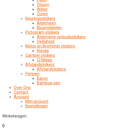
Pijlen
Stoom
Water
Zuren
Keuringsstickers
Algemeen
Blusmiddelen
Pictogram stickers
Algemene verbodsstickers
Veiligheid
Motor en Brommer stickers
Honda
Camper stickers
CI Magis
Afstandstickers
Afstandstickers
Pennen
Baron
Bamboe pen
Over Ons
Contact
Account
Mijn account
Bestellingen
Winkelwagen
0