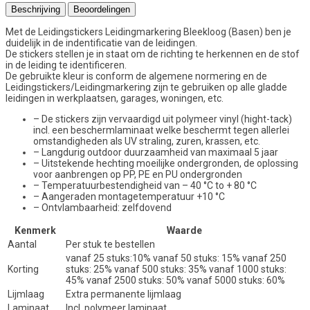
Beschrijving
Beoordelingen
Met de Leidingstickers Leidingmarkering Bleekloog (Basen) ben je
duidelijk in de indentificatie van de leidingen.
De stickers stellen je in staat om de richting te herkennen en de stof
in de leiding te identificeren.
De gebruikte kleur is conform de algemene normering en de
Leidingstickers/Leidingmarkering zijn te gebruiken op alle gladde
leidingen in werkplaatsen, garages, woningen, etc.
– De stickers zijn vervaardigd uit polymeer vinyl (hight-tack)
incl. een beschermlaminaat welke beschermt tegen allerlei
omstandigheden als UV straling, zuren, krassen, etc.
– Langdurig outdoor duurzaamheid van maximaal 5 jaar
– Uitstekende hechting moeilijke ondergronden, de oplossing
voor aanbrengen op PP, PE en PU ondergronden
– Temperatuurbestendigheid van – 40 °C to + 80 °C
– Aangeraden montagetemperatuur +10 °C
– Ontvlambaarheid: zelfdovend
Kenmerk
Waarde
Aantal
Per stuk te bestellen
vanaf 25 stuks:10% vanaf 50 stuks: 15% vanaf 250
Korting
stuks: 25% vanaf 500 stuks: 35% vanaf 1000 stuks:
45% vanaf 2500 stuks: 50% vanaf 5000 stuks: 60%
Lijmlaag
Extra permanente lijmlaag
Laminaat
Incl. polymeer laminaat