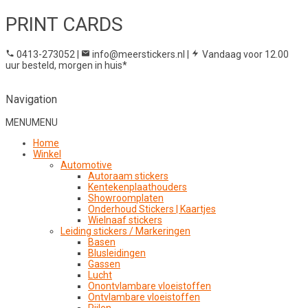
PRINT CARDS
0413-273052
|
info@meerstickers.nl
|
Vandaag voor 12.00
uur besteld, morgen in huis*
Navigation
MENU
MENU
Home
Winkel
Automotive
Autoraam stickers
Kentekenplaathouders
Showroomplaten
Onderhoud Stickers | Kaartjes
Wielnaaf stickers
Leiding stickers / Markeringen
Basen
Blusleidingen
Gassen
Lucht
Onontvlambare vloeistoffen
Ontvlambare vloeistoffen