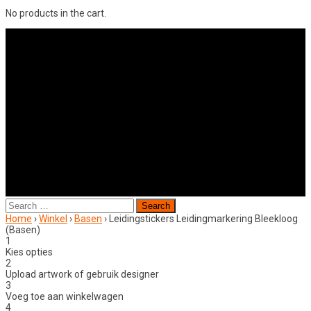
No products in the cart.
Search
for:
Home
›
Winkel
›
Basen
›
Leidingstickers Leidingmarkering Bleekloog
(Basen)
1
Kies opties
2
Upload artwork of gebruik designer
3
Voeg toe aan winkelwagen
4