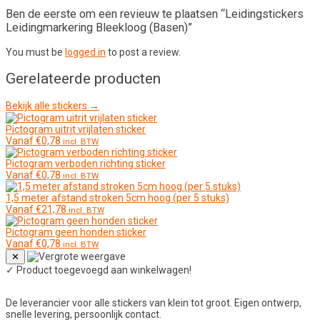
Ben de eerste om een revieuw te plaatsen “Leidingstickers
Leidingmarkering Bleekloog (Basen)”
You must be
logged in
to post a review.
Gerelateerde producten
Bekijk alle stickers →
Pictogram uitrit vrijlaten sticker
Vanaf
€
0,78
incl. BTW
Pictogram verboden richting sticker
Vanaf
€
0,78
incl. BTW
1,5 meter afstand stroken 5cm hoog (per 5 stuks)
Vanaf
€
21,78
incl. BTW
Pictogram geen honden sticker
Vanaf
€
0,78
incl. BTW
✕
✓
Product toegevoegd aan winkelwagen!
De leverancier voor alle stickers van klein tot groot. Eigen ontwerp,
snelle levering, persoonlijk contact.