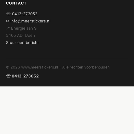
CONTACT
☏ 0413-273052
✉ info@meerstickers.nl
📍 Energielaan 9
5405 AD, Uden
Stuur een bericht
© 2026 www.meerstickers.nl – Alle rechten voorbehouden
☏ 0413-273052