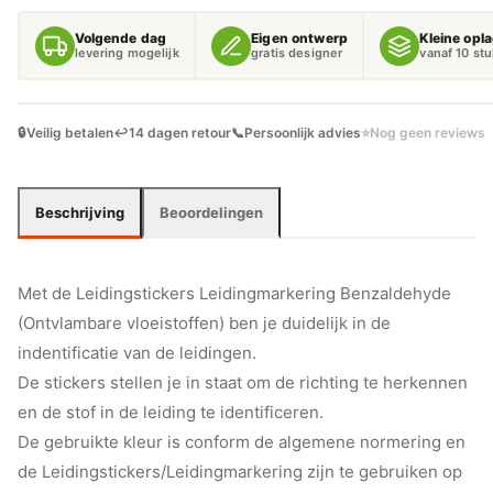
VLOEISTOFFEN)
AANTAL
Volgende dag
Eigen ontwerp
Kleine opl
levering mogelijk
gratis designer
vanaf 10 st
🔒
Veilig betalen
↩️
14 dagen retour
📞
Persoonlijk advies
⭐
Nog geen reviews
Beschrijving
Beoordelingen
Met de Leidingstickers Leidingmarkering Benzaldehyde
(Ontvlambare vloeistoffen) ben je duidelijk in de
indentificatie van de leidingen.
De stickers stellen je in staat om de richting te herkennen
en de stof in de leiding te identificeren.
De gebruikte kleur is conform de algemene normering en
de Leidingstickers/Leidingmarkering zijn te gebruiken op