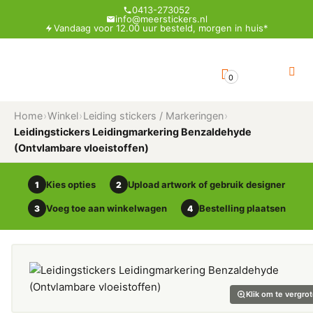
0413-273052
info@meerstickers.nl
Vandaag voor 12.00 uur besteld, morgen in huis*
0
Home
›
Winkel
›
Leiding stickers / Markeringen
›
Leidingstickers Leidingmarkering Benzaldehyde
(Ontvlambare vloeistoffen)
Kies opties
Upload artwork of gebruik designer
1
2
Voeg toe aan winkelwagen
Bestelling plaatsen
3
4
Klik om te vergro