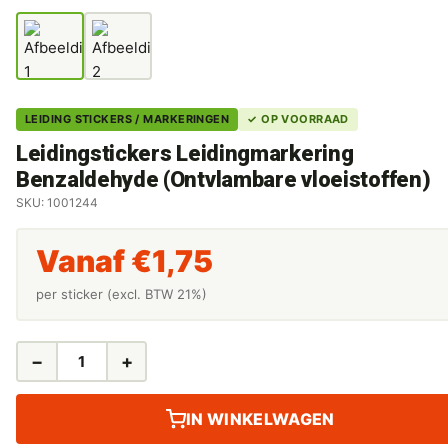
LEIDING STICKERS / MARKERINGEN
✓ OP VOORRAAD
Leidingstickers Leidingmarkering
Benzaldehyde (Ontvlambare vloeistoffen)
SKU: 1001244
Vanaf
€
1,75
per sticker (excl. BTW 21%)
−
+
LEIDINGSTICKERS
LEIDINGMARKERING
BENZALDEHYDE
IN WINKELWAGEN
(ONTVLAMBARE