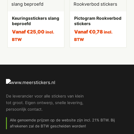
Keuringsstickers slang
Pictogram Rookverbod
beproefd
stickers
Vanaf
€
25,00
Vanaf
€
0,78
incl.
incl.
BTW
BTW
De leverancier voor alle stickers van klein
tot groot. Eigen ontwerp, snelle levering,
persoonlijk contact.
Alle genoemde prijzen op de website zijn incl. 21% BTW. Bij
afrekenen zal de BTW gescheiden worden!