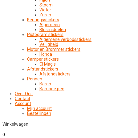
Pijlen
Stoom
Water
Zuren
Keuringsstickers
Algemeen
Blusmiddelen
Pictogram stickers
Algemene verbodsstickers
Veiligheid
Motor en Brommer stickers
Honda
Camper stickers
CI Magis
Afstandstickers
Afstandstickers
Pennen
Baron
Bamboe pen
Over Ons
Contact
Account
Mijn account
Bestellingen
Winkelwagen
0