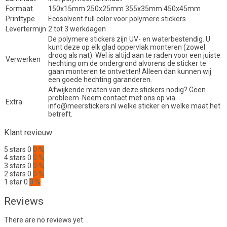
Formaat
150x15mm 250x25mm 355x35mm 450x45mm
Printtype
Ecosolvent full color voor polymere stickers
Levertermijn
2 tot 3 werkdagen
De polymere stickers zijn UV- en waterbestendig. U
kunt deze op elk glad oppervlak monteren (zowel
droog als nat). Wel is altijd aan te raden voor een juiste
Verwerken
hechting om de ondergrond alvorens de sticker te
gaan monteren te ontvetten! Alleen dan kunnen wij
een goede hechting garanderen.
Afwijkende maten van deze stickers nodig? Geen
probleem. Neem contact met ons op via
Extra
info@meerstickers.nl welke sticker en welke maat het
betreft.
Klant revieuw
5 stars
0
0 %
4 stars
0
0 %
3 stars
0
0 %
2 stars
0
0 %
1 star
0
0 %
Reviews
There are no reviews yet.