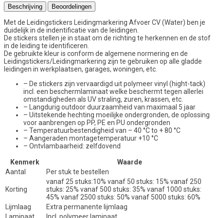
Beschrijving
Beoordelingen
Met de Leidingstickers Leidingmarkering Afvoer CV (Water) ben je
duidelijk in de indentificatie van de leidingen.
De stickers stellen je in staat om de richting te herkennen en de stof
in de leiding te identificeren.
De gebruikte kleur is conform de algemene normering en de
Leidingstickers/Leidingmarkering zijn te gebruiken op alle gladde
leidingen in werkplaatsen, garages, woningen, etc.
– De stickers zijn vervaardigd uit polymeer vinyl (hight-tack)
incl. een beschermlaminaat welke beschermt tegen allerlei
omstandigheden als UV straling, zuren, krassen, etc.
– Langdurig outdoor duurzaamheid van maximaal 5 jaar
– Uitstekende hechting moeilijke ondergronden, de oplossing
voor aanbrengen op PP, PE en PU ondergronden
– Temperatuurbestendigheid van – 40 °C to + 80 °C
– Aangeraden montagetemperatuur +10 °C
– Ontvlambaarheid: zelfdovend
Kenmerk
Waarde
Aantal
Per stuk te bestellen
vanaf 25 stuks:10% vanaf 50 stuks: 15% vanaf 250
Korting
stuks: 25% vanaf 500 stuks: 35% vanaf 1000 stuks:
45% vanaf 2500 stuks: 50% vanaf 5000 stuks: 60%
Lijmlaag
Extra permanente lijmlaag
Laminaat
Incl. polymeer laminaat