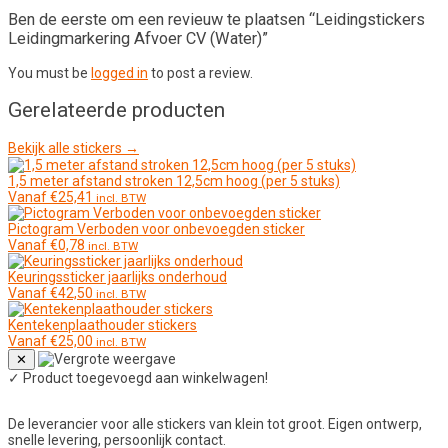
Ben de eerste om een revieuw te plaatsen “Leidingstickers
Leidingmarkering Afvoer CV (Water)”
You must be
logged in
to post a review.
Gerelateerde producten
Bekijk alle stickers →
1,5 meter afstand stroken 12,5cm hoog (per 5 stuks)
Vanaf
€
25,41
incl. BTW
Pictogram Verboden voor onbevoegden sticker
Vanaf
€
0,78
incl. BTW
Keuringssticker jaarlijks onderhoud
Vanaf
€
42,50
incl. BTW
Kentekenplaathouder stickers
Vanaf
€
25,00
incl. BTW
✕
✓
Product toegevoegd aan winkelwagen!
De leverancier voor alle stickers van klein tot groot. Eigen ontwerp,
snelle levering, persoonlijk contact.