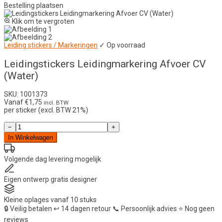
Bestelling plaatsen
Klik om te vergroten
Leiding stickers / Markeringen
✓ Op voorraad
Leidingstickers Leidingmarkering Afvoer CV
(Water)
SKU: 1001373
Vanaf
€
1,75
incl. BTW
per sticker (excl. BTW 21%)
Leidingstickers
−
+
Leidingmarkering
In Winkelwagen
Afvoer
CV
(Water)
Volgende dag
levering mogelijk
aantal
Eigen ontwerp
gratis designer
Kleine oplages
vanaf 10 stuks
🔒
Veilig betalen
↩️
14 dagen retour
📞
Persoonlijk advies
⭐
Nog geen
reviews