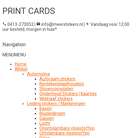
PRINT CARDS
0413-273052
|
info@meerstickers.nl
|
Vandaag voor 12.00
uur besteld, morgen in huis*
Navigation
MENU
MENU
Home
Winkel
Automotive
Autoraam stickers
Kentekenplaathouders
Showroomplaten
Onderhoud Stickers | Kaartjes
Wielnaaf stickers
Leiding stickers / Markeringen
Basen
Blusleidingen
Gassen
Lucht
Onontvlambare vloeistoffen
Ontvlambare vloeistoffen