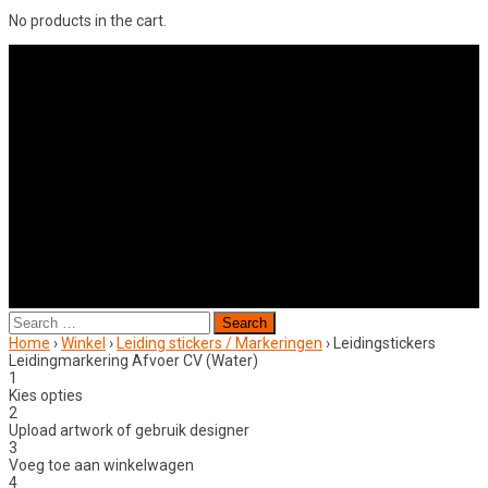
No products in the cart.
Search
for:
Home
›
Winkel
›
Leiding stickers / Markeringen
›
Leidingstickers
Leidingmarkering Afvoer CV (Water)
1
Kies opties
2
Upload artwork of gebruik designer
3
Voeg toe aan winkelwagen
4