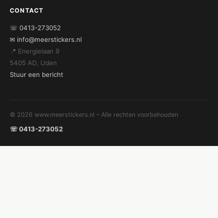
CONTACT
☏ 0413-273052
✉ info@meerstickers.nl
📍 Energielaan 9
5405 AD, Uden
Stuur een bericht
© 2026 www.meerstickers.nl – Alle rechten voorbehouden
☏ 0413-273052