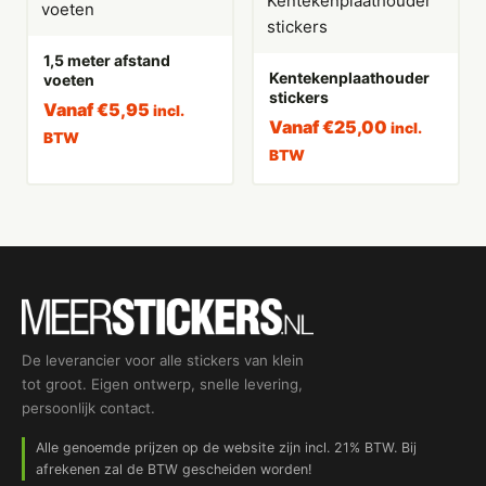
1,5 meter afstand
Kentekenplaathouder
voeten
stickers
Vanaf
€
5,95
incl.
Vanaf
€
25,00
incl.
BTW
BTW
De leverancier voor alle stickers van klein
tot groot. Eigen ontwerp, snelle levering,
persoonlijk contact.
Alle genoemde prijzen op de website zijn incl. 21% BTW. Bij
afrekenen zal de BTW gescheiden worden!