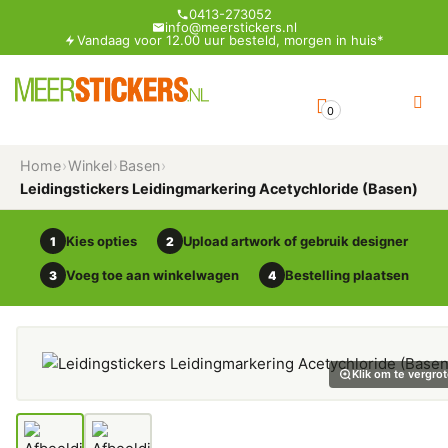
0413-273052
info@meerstickers.nl
Vandaag voor 12.00 uur besteld, morgen in huis*
0
Home
›
Winkel
›
Basen
›
Leidingstickers Leidingmarkering Acetychloride (Basen)
Kies opties
Upload artwork of gebruik designer
1
2
Voeg toe aan winkelwagen
Bestelling plaatsen
3
4
Klik om te vergro