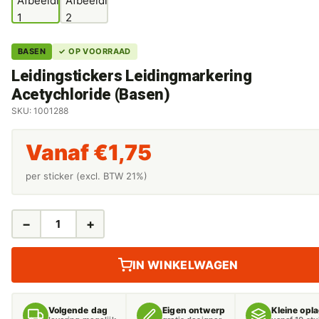
BASEN
✓ OP VOORRAAD
Leidingstickers Leidingmarkering
Acetychloride (Basen)
SKU: 1001288
Vanaf
€
1,75
per sticker (excl. BTW 21%)
−
+
LEIDINGSTICKERS
LEIDINGMARKERING
ACETYCHLORIDE
IN WINKELWAGEN
(BASEN)
AANTAL
Volgende dag
Eigen ontwerp
Kleine opl