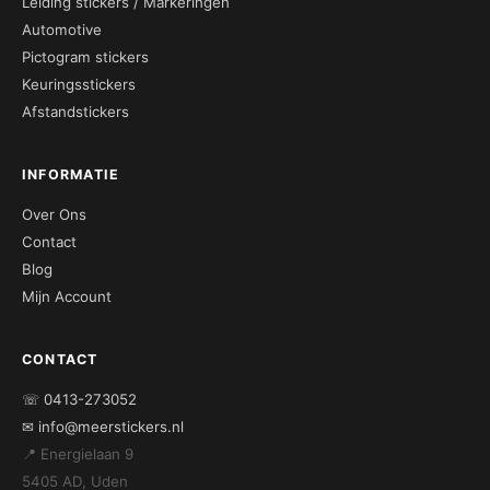
Leiding stickers / Markeringen
Automotive
Pictogram stickers
Keuringsstickers
Afstandstickers
INFORMATIE
Over Ons
Contact
Blog
Mijn Account
CONTACT
☏ 0413-273052
✉ info@meerstickers.nl
📍 Energielaan 9
5405 AD, Uden