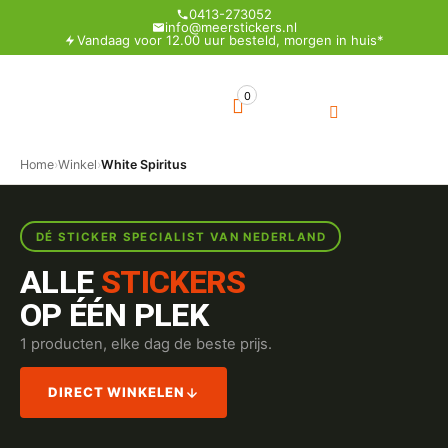
0413-273052
info@meerstickers.nl
Vandaag voor 12.00 uur besteld, morgen in huis*
0
Home
›
Winkel
›
White Spiritus
DÉ STICKER SPECIALIST VAN NEDERLAND
ALLE
STICKERS
OP ÉÉN PLEK
1 producten, elke dag de beste prijs.
DIRECT WINKELEN