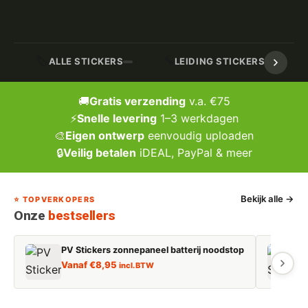
🏷️
🔧
ALLE STICKERS
LEIDING STICKERS / MARK
🚚
Gratis verzending
v.a. €75
⚡
Snelle levering
1–3 werkdagen
🎨
Eigen ontwerp
eenvoudig uploaden
🔒
Veilig betalen
iDEAL, PayPal & meer
Bekijk alle →
⭐ TOPVERKOPERS
Onze
bestsellers
PV Stickers zonnepaneel batterij noodstop
E
Vanaf
€
8,95
incl. BTW