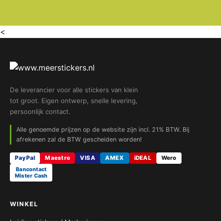
<
De leverancier voor alle stickers van klein
tot groot. Eigen ontwerp, snelle levering,
persoonlijk contact.
Alle genoemde prijzen op de website zijn incl. 21% BTW. Bij
afrekenen zal de BTW gescheiden worden!
PayPal
Maestro
VISA
AMEX
iDEAL
Wero
Bancontact
Mister Cash
WINKEL