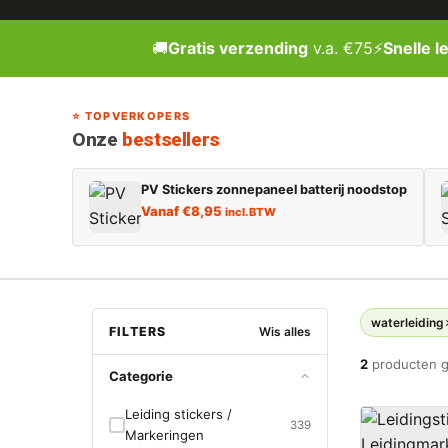
🚚
Gratis verzending
v.a. €75
⚡
Snelle l
⭐ TOPVERKOPERS
Onze
bestsellers
PV Stickers zonnepaneel batterij noodstop
Vanaf
€
8,95
incl. BTW
waterleiding
FILTERS
Wis alles
2
producten 
Categorie
Leiding stickers /
339
Markeringen