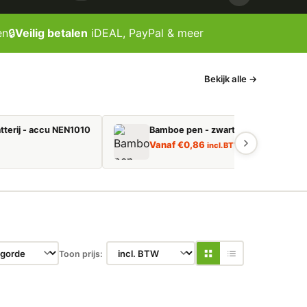
en
🔒
Veilig betalen
iDEAL, PayPal & meer
Bekijk alle →
tterij - accu NEN1010
Bamboe pen - zwart schrijvend
Vanaf
€
0,86
incl. BTW
Toon prijs: