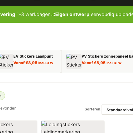
evering
1–3 werkdagen
🎨
Eigen ontwerp
eenvoudig upload
EV Stickers Laadpunt
PV Stickers zonnepaneel ba
Vanaf
€
8,95
Vanaf
€
8,95
incl. BTW
incl. BTW
gevonden
Sorteren: