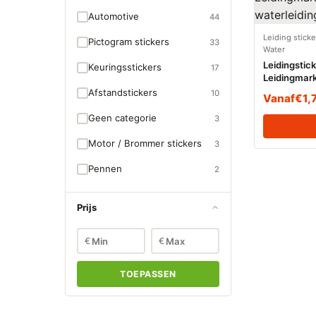
Automotive
44
Leiding stick
Pictogram stickers
33
Water
Leidingstic
Keuringsstickers
17
Leidingmark
waterleidin
Afstandstickers
10
Vanaf
€
1,
Geen categorie
3
Motor / Brommer stickers
3
Pennen
2
Prijs
€
€
TOEPASSEN