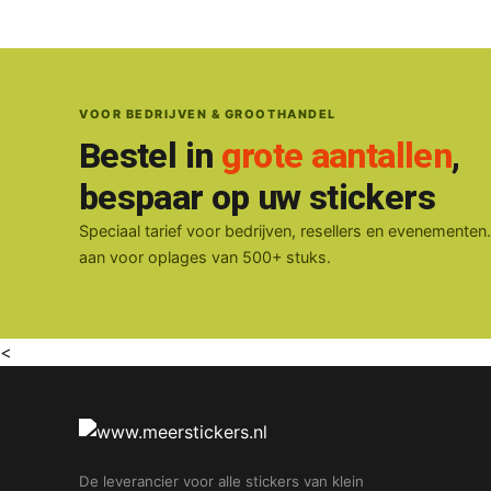
VOOR BEDRIJVEN & GROOTHANDEL
Bestel in
grote aantallen
,
bespaar op uw stickers
Speciaal tarief voor bedrijven, resellers en evenementen
aan voor oplages van 500+ stuks.
<
De leverancier voor alle stickers van klein