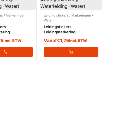
ers / Markeringen
·
Leiding stickers / Markeringen
·
Water
kers
Leidingstickers
ering
Leidingmarkering
g (Water)
Waterleiding (Water)
75
Vanaf
€
1,75
incl. BTW
incl. BTW