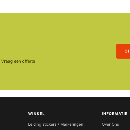
O
. Vraag een offerte
WINKEL
INFORMATIE
Leiding stickers / Markeringen
Over Ons