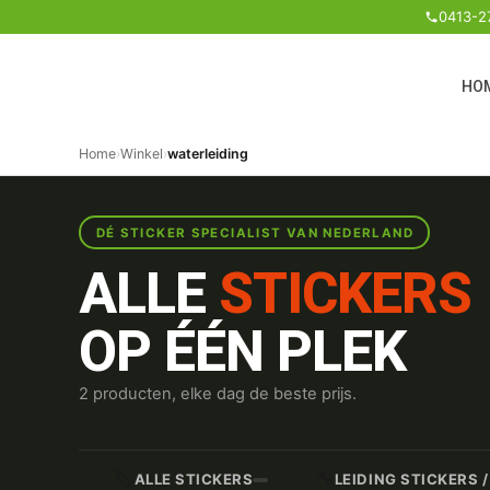
0413-2
HO
Home
›
Winkel
›
waterleiding
DÉ STICKER SPECIALIST VAN NEDERLAND
ALLE
STICKERS
OP ÉÉN PLEK
2 producten, elke dag de beste prijs.
🏷️
🔧
ALLE STICKERS
LEIDING STICKERS 