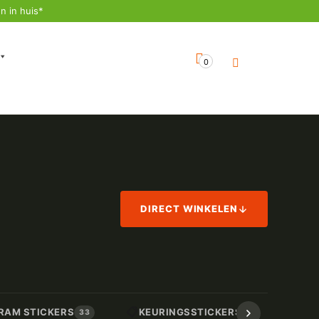
n in huis*
0
DIRECT WINKELEN
📋
📏
RAM STICKERS
KEURINGSSTICKERS
AF
33
17