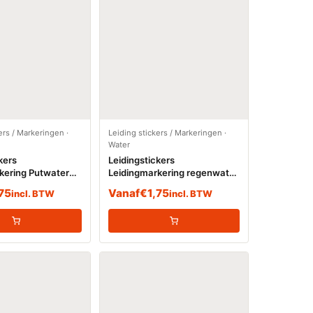
ers / Markeringen
·
Leiding stickers / Markeringen
·
Water
kers
Leidingstickers
kering Putwater
Leidingmarkering regenwater
(Water)
,75
Vanaf
€
1,75
incl. BTW
incl. BTW