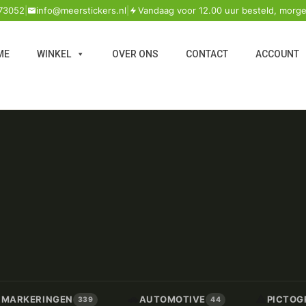
73052
|
info@meerstickers.nl
|
Vandaag voor 12.00 uur besteld, morge
ME
WINKEL
OVER ONS
CONTACT
ACCOUNT
🚗
⚠️
/ MARKERINGEN
AUTOMOTIVE
PICTOG
339
44