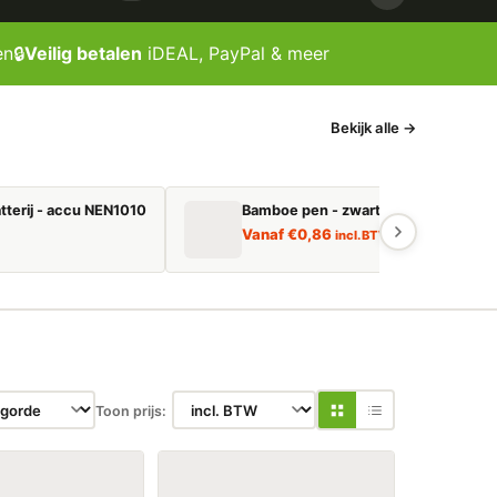
en
🔒
Veilig betalen
iDEAL, PayPal & meer
Bekijk alle →
tterij - accu NEN1010
Bamboe pen - zwart schrijvend
Vanaf
€
0,86
incl. BTW
Toon prijs: