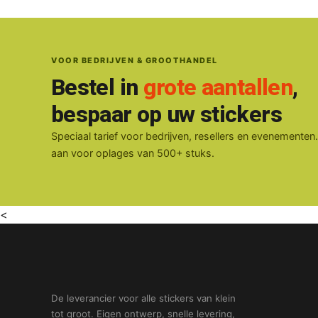
VOOR BEDRIJVEN & GROOTHANDEL
Bestel in
grote aantallen
,
bespaar op uw stickers
Speciaal tarief voor bedrijven, resellers en evenementen
aan voor oplages van 500+ stuks.
<
De leverancier voor alle stickers van klein
tot groot. Eigen ontwerp, snelle levering,