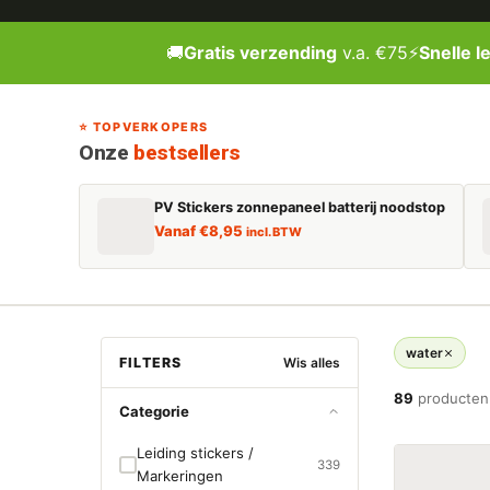
🚚
Gratis verzending
v.a. €75
⚡
Snelle l
⭐ TOPVERKOPERS
Onze
bestsellers
PV Stickers zonnepaneel batterij noodstop
Vanaf
€
8,95
incl. BTW
water
FILTERS
Wis alles
89
producten
Categorie
Leiding stickers /
339
Markeringen