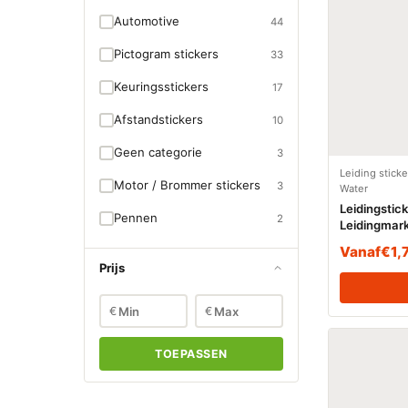
Automotive
44
Pictogram stickers
33
Keuringsstickers
17
Afstandstickers
10
Geen categorie
3
Leiding stick
Motor / Brommer stickers
3
Water
Leidingstic
Pennen
2
Leidingmark
warm water
Vanaf
€
1,
Prijs
€
€
TOEPASSEN