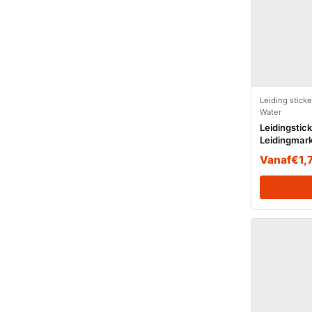
Leiding stick
Water
Leidingstic
Leidingmark
(Water)
Vanaf
€
1,