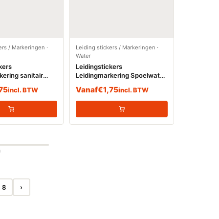
ers / Markeringen
·
Leiding stickers / Markeringen
·
Water
kers
Leidingstickers
ering sanitair
Leidingmarkering Spoelwater
 (Water)
(Water)
,75
Vanaf
€
1,75
incl. BTW
incl. BTW
n
8
›