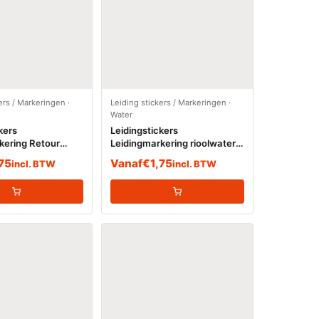
ers / Markeringen
·
Leiding stickers / Markeringen
·
Water
kers
Leidingstickers
kering Retour
Leidingmarkering rioolwater
ter (Water)
(Water)
,75
Vanaf
€
1,75
incl. BTW
incl. BTW