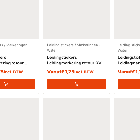
ers / Markeringen
·
Leiding stickers / Markeringen
·
Leiding stick
Water
Water
kers
Leidingstickers
Leidingstic
ering retour
Leidingmarkering retour CV
Leidingmar
(Water)
Gekoeld Wa
75
Vanaf
€
1,75
Vanaf
€
1
incl. BTW
incl. BTW