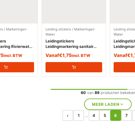
ers / Markeringen
·
Leiding stickers / Markeringen
·
Leiding stick
Water
Water
kers
Leidingstickers
Leidingstic
ering Rivierwater
Leidingmarkering sanitair
Leidingmark
koud water (Water)
warm water
75
Vanaf
€
1,75
Vanaf
€
1
incl. BTW
incl. BTW
60
van
89
producten bekeke
MEER LADEN
‹
1
4
5
6
7
…