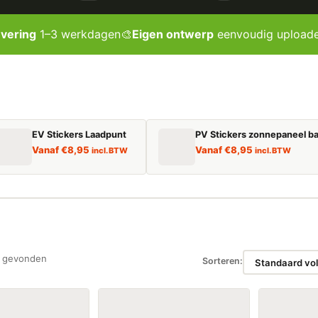
evering
1–3 werkdagen
🎨
Eigen ontwerp
eenvoudig upload
EV Stickers Laadpunt
PV Stickers zonnepaneel ba
Vanaf
€
8,95
Vanaf
€
8,95
incl. BTW
incl. BTW
 gevonden
Sorteren: