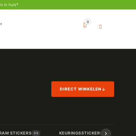
n in huis*
0
DIRECT WINKELEN
📋
📏
RAM STICKERS
KEURINGSSTICKERS
AF
33
17