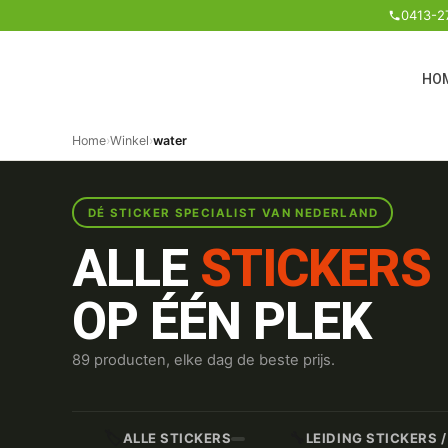
0413-2
HO
Home
›
Winkel
›
water
DÉ STICKER SPECIALIST VAN NEDERLAND
ALLE
STICKERS
OP ÉÉN PLEK
89 producten, elke dag de beste prijs.
🏷️
🔧
ALLE STICKERS
LEIDING STICKERS 