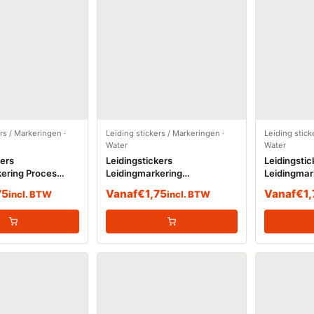
ers / Markeringen
·
Leiding stickers / Markeringen
·
Leiding stick
Water
Water
kers
Leidingstickers
Leidingstic
ering Proces
Leidingmarkering
Leidingmar
 (Water)
proceswater (Water)
(Water)
75
Vanaf
€
1,75
Vanaf
€
1
incl. BTW
incl. BTW