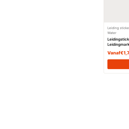
Leiding stick
Water
Leidingstic
Leidingmark
(Water)
Vanaf
€
1,