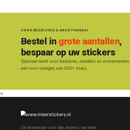
VOOR BEDRIJVEN & GROOTHANDEL
Bestel in
grote aantallen
,
bespaar op uw stickers
Speciaal tarief voor bedrijven, resellers en evenementen
aan voor oplages van 500+ stuks.
<
De leverancier voor alle stickers van klein