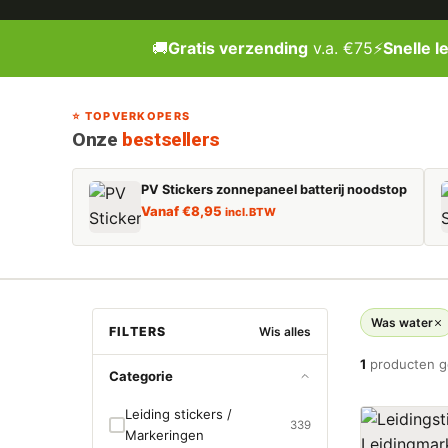
🚚
Gratis verzending
v.a. €75
⚡
Snelle l
⭐ TOPVERKOPERS
Onze
bestsellers
PV Stickers zonnepaneel batterij noodstop
Vanaf
€
8,95
incl. BTW
Was water
FILTERS
Wis alles
1
producten 
Categorie
Leiding stickers /
339
Markeringen