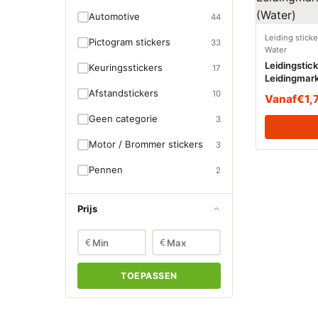
Automotive
44
Leiding stick
Pictogram stickers
33
Water
Leidingstic
Keuringsstickers
17
Leidingmar
(Water)
Afstandstickers
10
Vanaf
€
1,
Geen categorie
3
Motor / Brommer stickers
3
Pennen
2
Prijs
€
€
TOEPASSEN