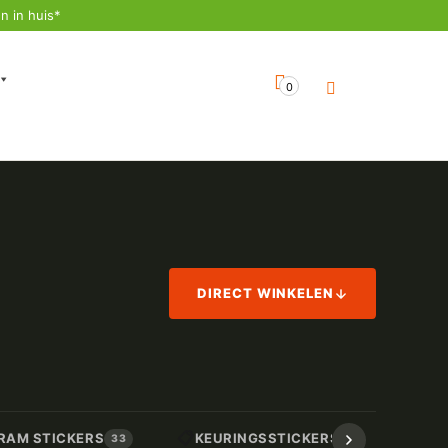
n in huis*
0
DIRECT WINKELEN
📋
📏
RAM STICKERS
KEURINGSSTICKERS
AF
33
17