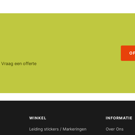
O
. Vraag een offerte
WINKEL
INFORMATIE
Leiding stickers / Markeringen
Over Ons