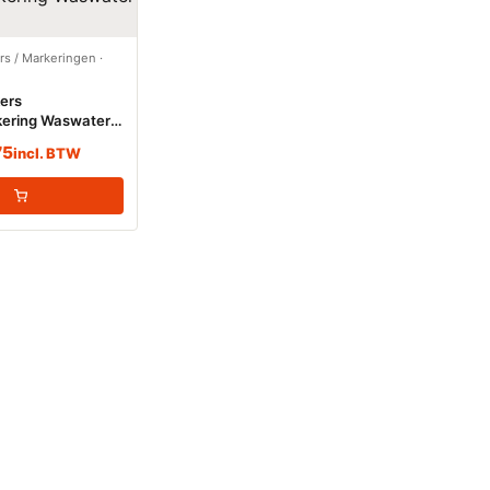
ers / Markeringen
·
kers
kering Waswater
75
incl. BTW