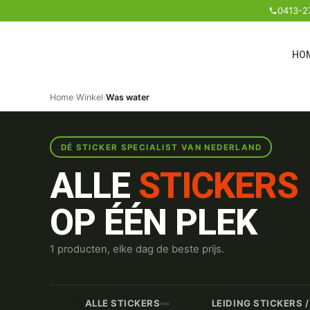
0413-2
HO
Home
›
Winkel
›
Was water
DÉ STICKER SPECIALIST VAN NEDERLAND
ALLE
STICKERS
OP ÉÉN PLEK
1 producten, elke dag de beste prijs.
🏷️
🔧
ALLE STICKERS
LEIDING STICKERS 