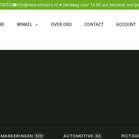
73052
|
info@meerstickers.nl
|
Vandaag voor 12.00 uur besteld, morge
ME
WINKEL
OVER ONS
CONTACT
ACCOUNT
🚗
⚠️
/ MARKERINGEN
AUTOMOTIVE
PICTOG
339
44