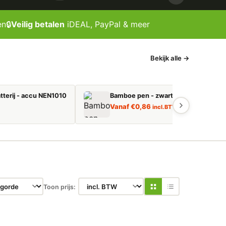
en
🔒
Veilig betalen
iDEAL, PayPal & meer
Bekijk alle →
tterij - accu NEN1010
Bamboe pen - zwart schrijvend
Vanaf
€
0,86
incl. BTW
Toon prijs: