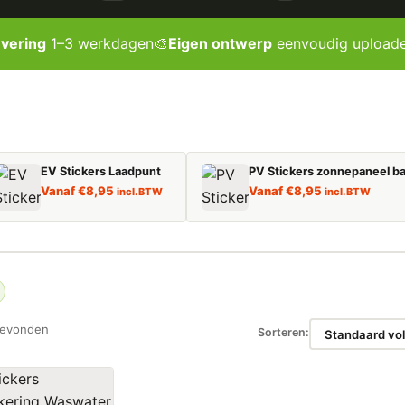
evering
1–3 werkdagen
🎨
Eigen ontwerp
eenvoudig upload
EV Stickers Laadpunt
PV Stickers zonnepaneel ba
Vanaf
€
8,95
Vanaf
€
8,95
incl. BTW
incl. BTW
gevonden
Sorteren: