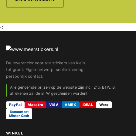
<
De leverancier voor alle stickers van klein
tot groot. Eigen ontwerp, snelle levering,
persoonlijk contact.
Alle genoemde prijzen op de website zijn incl. 21% BTW. Bij
afrekenen zal de BTW gescheiden worden!
PayPal
Maestro
VISA
AMEX
iDEAL
Wero
Bancontact
Mister Cash
WINKEL