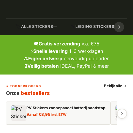
🏷️
🔧
ALLE STICKERS
LEIDING STICKERS / MARK
🚚
Gratis verzending
v.a. €75
⚡
Snelle levering
1–3 werkdagen
🎨
Eigen ontwerp
eenvoudig uploaden
🔒
Veilig betalen
iDEAL, PayPal & meer
Bekijk alle →
⭐ TOPVERKOPERS
Onze
bestsellers
PV Stickers zonnepaneel batterij noodstop
E
Vanaf
€
8,95
incl. BTW