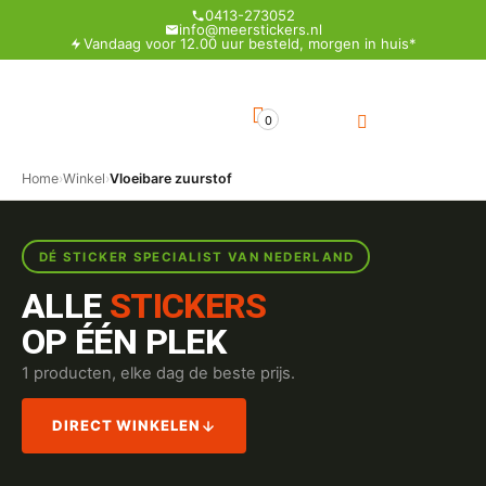
0413-273052
info@meerstickers.nl
Vandaag voor 12.00 uur besteld, morgen in huis*
0
Home
›
Winkel
›
Vloeibare zuurstof
DÉ STICKER SPECIALIST VAN NEDERLAND
ALLE
STICKERS
OP ÉÉN PLEK
1 producten, elke dag de beste prijs.
DIRECT WINKELEN