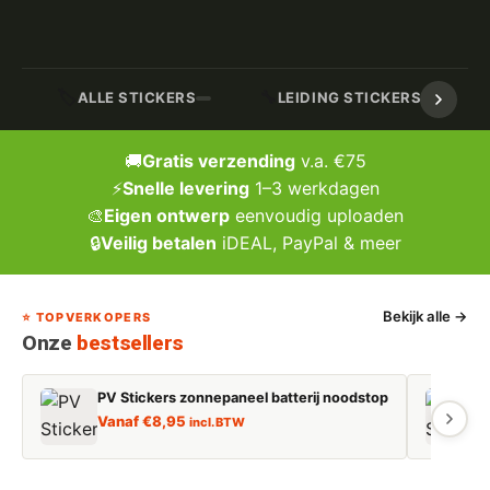
🏷️
🔧
ALLE STICKERS
LEIDING STICKERS / MARK
🚚
Gratis verzending
v.a. €75
⚡
Snelle levering
1–3 werkdagen
🎨
Eigen ontwerp
eenvoudig uploaden
🔒
Veilig betalen
iDEAL, PayPal & meer
Bekijk alle →
⭐ TOPVERKOPERS
Onze
bestsellers
PV Stickers zonnepaneel batterij noodstop
E
Vanaf
€
8,95
incl. BTW