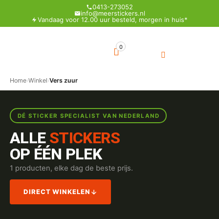
0413-273052
info@meerstickers.nl
Vandaag voor 12.00 uur besteld, morgen in huis*
0
Home
›
Winkel
›
Vers zuur
DÉ STICKER SPECIALIST VAN NEDERLAND
ALLE
STICKERS
OP ÉÉN PLEK
1 producten, elke dag de beste prijs.
DIRECT WINKELEN