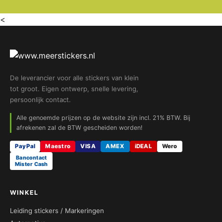
<
De leverancier voor alle stickers van klein
tot groot. Eigen ontwerp, snelle levering,
persoonlijk contact.
Alle genoemde prijzen op de website zijn incl. 21% BTW. Bij
afrekenen zal de BTW gescheiden worden!
PayPal
Maestro
VISA
AMEX
iDEAL
Wero
Bancontact
Mister Cash
WINKEL
Leiding stickers / Markeringen