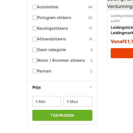
Automotive
44
Leiding stick
Pictogram stickers
33
Lucht
Leidingstic
Keuringsstickers
17
Leidingmark
Verdunnings
Afstandstickers
10
Vanaf
€
1,
Geen categorie
3
Motor / Brommer stickers
3
Pennen
2
Prijs
€
€
TOEPASSEN