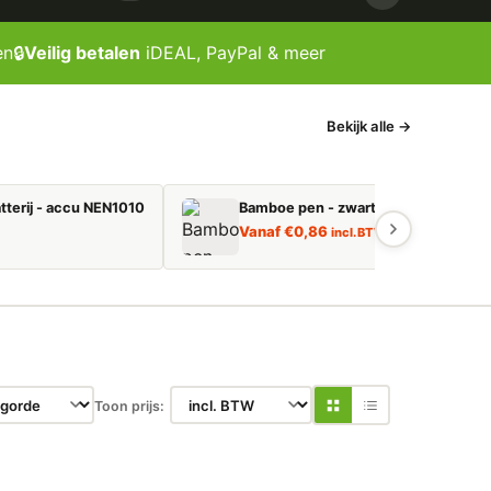
en
🔒
Veilig betalen
iDEAL, PayPal & meer
Bekijk alle →
tterij - accu NEN1010
Bamboe pen - zwart schrijvend
Vanaf
€
0,86
incl. BTW
Toon prijs: