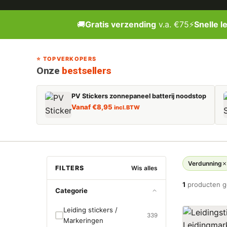
🚚
Gratis verzending
v.a. €75
⚡
Snelle l
⭐ TOPVERKOPERS
Onze
bestsellers
PV Stickers zonnepaneel batterij noodstop
Vanaf
€
8,95
incl. BTW
Verdunning
FILTERS
Wis alles
1
producten 
Categorie
Leiding stickers /
339
Markeringen