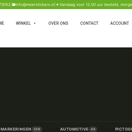
73052
|
info@meerstickers.nl
|
Vandaag voor 12.00 uur besteld, morge
ME
WINKEL
OVER ONS
CONTACT
ACCOUNT
🚗
⚠️
/ MARKERINGEN
AUTOMOTIVE
PICTOG
339
44