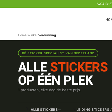
0413-2
HO
Home
›
Winkel
›
Verdunning
DÉ STICKER SPECIALIST VAN NEDERLAND
ALLE
STICKERS
OP ÉÉN PLEK
1 producten, elke dag de beste prijs.
🏷️
🔧
ALLE STICKERS
LEIDING STICKERS 