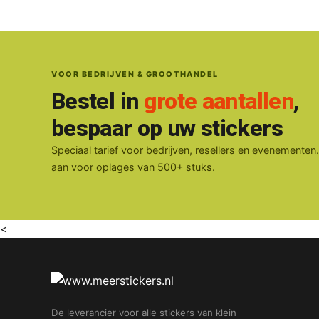
VOOR BEDRIJVEN & GROOTHANDEL
Bestel in
grote aantallen
,
bespaar op uw stickers
Speciaal tarief voor bedrijven, resellers en evenementen
aan voor oplages van 500+ stuks.
<
De leverancier voor alle stickers van klein