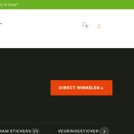
n in huis*
0
DIRECT WINKELEN
📋
📏
RAM STICKERS
KEURINGSSTICKERS
AF
33
17