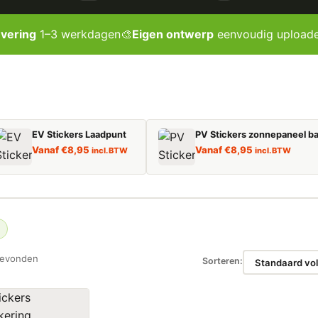
evering
1–3 werkdagen
🎨
Eigen ontwerp
eenvoudig upload
EV Stickers Laadpunt
PV Stickers zonnepaneel ba
Vanaf
€
8,95
Vanaf
€
8,95
incl. BTW
incl. BTW
gevonden
Sorteren: