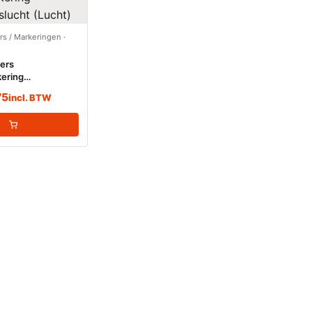
ers / Markeringen
·
kers
ering
lucht (Lucht)
75
incl. BTW