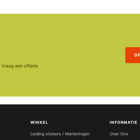
O
. Vraag een offerte
WINKEL
INFORMATIE
Leiding stickers / Markeringen
Over Ons