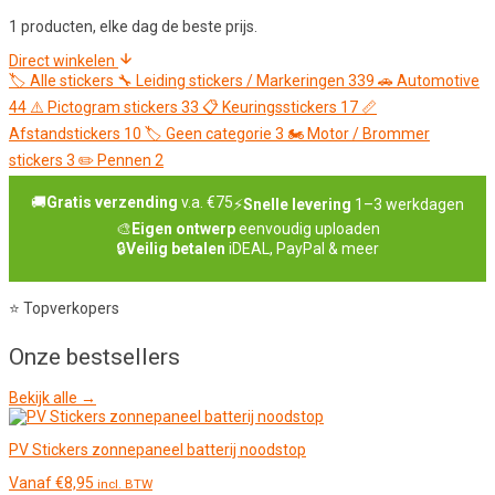
1 producten, elke dag de beste prijs.
Direct winkelen
🏷️
Alle stickers
🔧
Leiding stickers / Markeringen
339
🚗
Automotive
44
⚠️
Pictogram stickers
33
📋
Keuringsstickers
17
📏
Afstandstickers
10
🏷️
Geen categorie
3
🏍️
Motor / Brommer
stickers
3
✏️
Pennen
2
🚚
Gratis verzending
v.a. €75
⚡
Snelle levering
1–3 werkdagen
🎨
Eigen ontwerp
eenvoudig uploaden
🔒
Veilig betalen
iDEAL, PayPal & meer
⭐ Topverkopers
Onze
bestsellers
Bekijk alle →
PV Stickers zonnepaneel batterij noodstop
Vanaf
€
8,95
incl. BTW