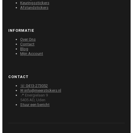
Keuringsstickers
Afstandstickers
INFORMATIE
Over Ons
Contact
Blog
Mijn Account
CONTACT
☏ 0413-273052
✉ info@meerstickers.nl
📍 Energielaan 9
5405 AD, Uden
Stuur een bericht