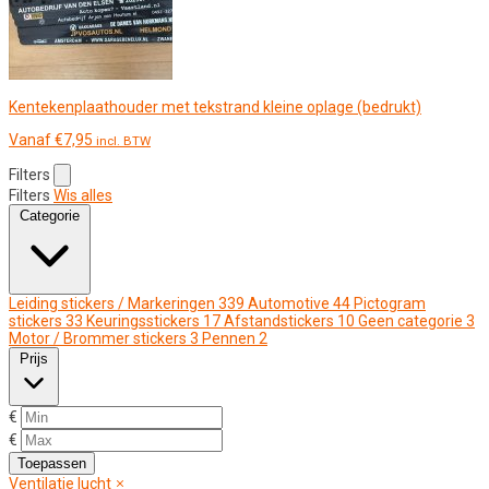
Kentekenplaathouder met tekstrand kleine oplage (bedrukt)
Vanaf
€
7,95
incl. BTW
Filters
Filters
Wis alles
Categorie
Leiding stickers / Markeringen
339
Automotive
44
Pictogram
stickers
33
Keuringsstickers
17
Afstandstickers
10
Geen categorie
3
Motor / Brommer stickers
3
Pennen
2
Prijs
€
€
Toepassen
Ventilatie lucht