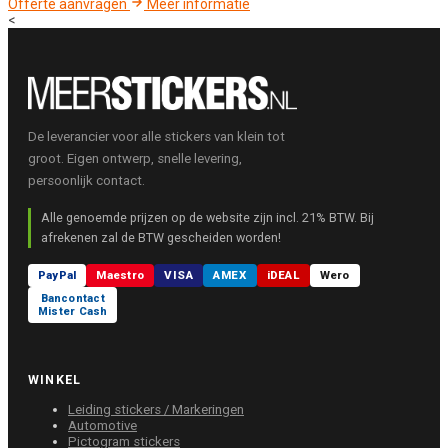
Offerte aanvragen
Meer informatie
<
De leverancier voor alle stickers van klein tot
groot. Eigen ontwerp, snelle levering,
persoonlijk contact.
Alle genoemde prijzen op de website zijn incl. 21% BTW. Bij
afrekenen zal de BTW gescheiden worden!
PayPal
Maestro
VISA
AMEX
iDEAL
Wero
Bancontact
Mister Cash
WINKEL
Leiding stickers / Markeringen
Automotive
Pictogram stickers