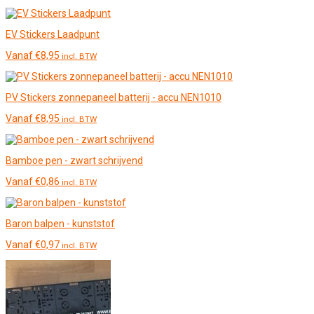
EV Stickers Laadpunt
Vanaf
€
8,95
incl. BTW
PV Stickers zonnepaneel batterij - accu NEN1010
Vanaf
€
8,95
incl. BTW
Bamboe pen - zwart schrijvend
Vanaf
€
0,86
incl. BTW
Baron balpen - kunststof
Vanaf
€
0,97
incl. BTW