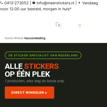
0413-273052
|
info@meerstickers.nl
|
Vandaag
voor 12.00 uur besteld, morgen in huis*
0
Home
›
Winkel
›
Vacuümleiding
DÉ STICKER SPECIALIST VAN NEDERLAND
ALLE
STICKERS
OP ÉÉN PLEK
1 producten, elke dag de beste prijs.
DIRECT WINKELEN