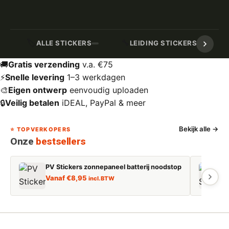
🏷️
🔧
ALLE STICKERS
LEIDING STICKERS / MARK
🚚
Gratis verzending
v.a. €75
⚡
Snelle levering
1–3 werkdagen
🎨
Eigen ontwerp
eenvoudig uploaden
🔒
Veilig betalen
iDEAL, PayPal & meer
Bekijk alle →
⭐ TOPVERKOPERS
Onze
bestsellers
PV Stickers zonnepaneel batterij noodstop
E
Vanaf
€
8,95
incl. BTW