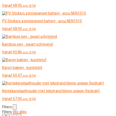
Vanaf
€
8,95
incl. BTW
PV Stickers zonnepaneel batterij - accu NEN1010
Vanaf
€
8,95
incl. BTW
Bamboe pen - zwart schrijvend
Vanaf
€
0,86
incl. BTW
Baron balpen - kunststof
Vanaf
€
0,97
incl. BTW
Kentekenplaathouder met tekstrand kleine oplage (bedrukt)
Vanaf
€
7,95
incl. BTW
Filters
Filters
Wis alles