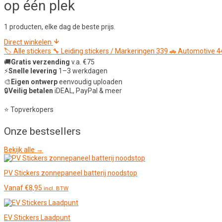
op één plek
1 producten, elke dag de beste prijs.
Direct winkelen
🏷️
Alle stickers
🔧
Leiding stickers / Markeringen
339
🚗
Automotive
4
🚚
Gratis verzending
v.a. €75
⚡
Snelle levering
1–3 werkdagen
🎨
Eigen ontwerp
eenvoudig uploaden
🔒
Veilig betalen
iDEAL, PayPal & meer
⭐ Topverkopers
Onze
bestsellers
Bekijk alle →
PV Stickers zonnepaneel batterij noodstop
Vanaf
€
8,95
incl. BTW
EV Stickers Laadpunt