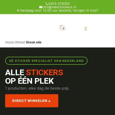
0413-273052
info@meerstickers.nl
Vandaag voor 12.00 uur besteld, morgen in huis*
0
Home
›
Winkel
›
Stook olie
DÉ STICKER SPECIALIST VAN NEDERLAND
ALLE
STICKERS
OP ÉÉN PLEK
1 producten, elke dag de beste prijs.
DIRECT WINKELEN