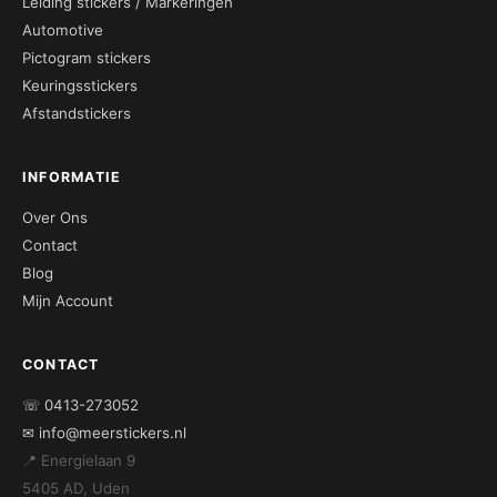
Leiding stickers / Markeringen
Automotive
Pictogram stickers
Keuringsstickers
Afstandstickers
INFORMATIE
Over Ons
Contact
Blog
Mijn Account
CONTACT
☏ 0413-273052
✉ info@meerstickers.nl
📍 Energielaan 9
5405 AD, Uden