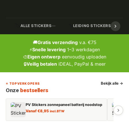
🏷️
🔧
ALLE STICKERS
LEIDING STICKERS / MARK
🚚
Gratis verzending
v.a. €75
⚡
Snelle levering
1–3 werkdagen
🎨
Eigen ontwerp
eenvoudig uploaden
🔒
Veilig betalen
iDEAL, PayPal & meer
Bekijk alle →
⭐ TOPVERKOPERS
Onze
bestsellers
PV Stickers zonnepaneel batterij noodstop
E
Vanaf
€
8,95
incl. BTW