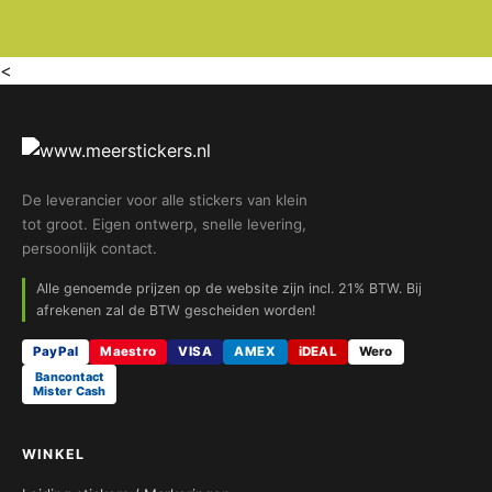
<
De leverancier voor alle stickers van klein
tot groot. Eigen ontwerp, snelle levering,
persoonlijk contact.
Alle genoemde prijzen op de website zijn incl. 21% BTW. Bij
afrekenen zal de BTW gescheiden worden!
PayPal
Maestro
VISA
AMEX
iDEAL
Wero
Bancontact
Mister Cash
WINKEL