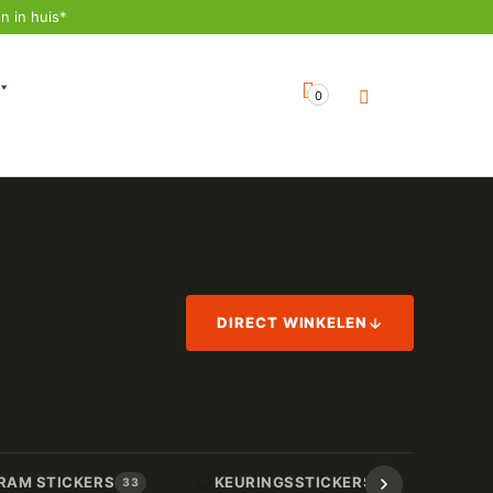
n in huis*
0
DIRECT WINKELEN
📋
📏
RAM STICKERS
KEURINGSSTICKERS
AF
33
17