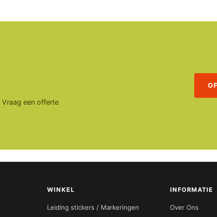
O
. Vraag een offerte
WINKEL
INFORMATIE
Leiding stickers / Markeringen
Over Ons