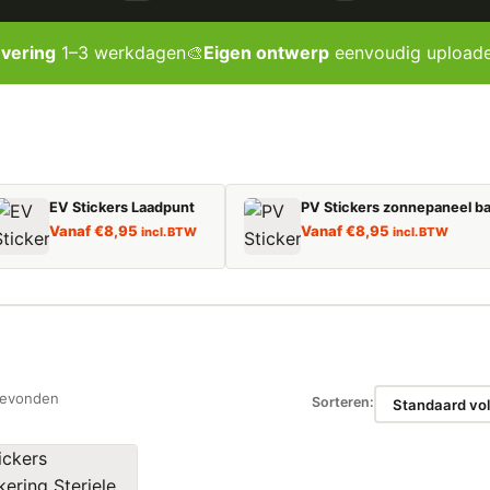
evering
1–3 werkdagen
🎨
Eigen ontwerp
eenvoudig upload
EV Stickers Laadpunt
PV Stickers zonnepaneel ba
Vanaf
€
8,95
Vanaf
€
8,95
incl. BTW
incl. BTW
gevonden
Sorteren: