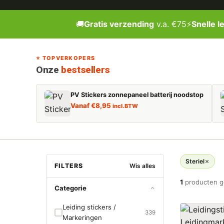
🚚
Gratis verzending
v.a. €75
⚡
Snelle l
⭐ TOPVERKOPERS
Onze
bestsellers
PV Stickers zonnepaneel batterij noodstop
Vanaf
€
8,95
incl. BTW
Steriel
FILTERS
Wis alles
1
producten 
Categorie
Leiding stickers /
339
Markeringen