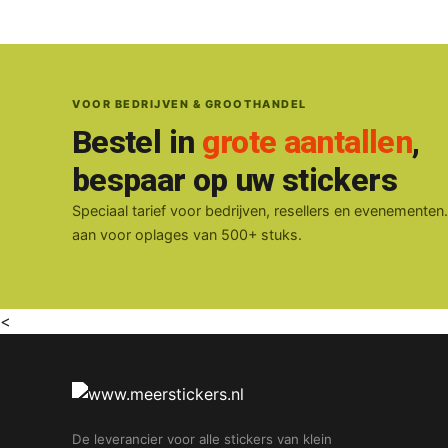
VOOR BEDRIJVEN & GROOTHANDEL
Bestel in
grote aantallen
,
bespaar op uw stickers
Speciaal tarief voor bedrijven, resellers en evenementen
aan voor oplages van 500+ stuks.
<
De leverancier voor alle stickers van klein