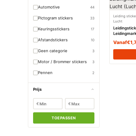
Automotive
44
Leiding stick
Pictogram stickers
33
Lucht
Leidingstic
Keuringsstickers
17
Leidingmark
Lucht (Luch
Afstandstickers
10
Vanaf
€
1,
Geen categorie
3
Motor / Brommer stickers
3
Pennen
2
Prijs
€
€
TOEPASSEN