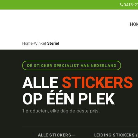
0413-2
HO
Home
›
Winkel
›
Steriel
DÉ STICKER SPECIALIST VAN NEDERLAND
ALLE
STICKERS
OP ÉÉN PLEK
1 producten, elke dag de beste prijs.
🏷️
🔧
ALLE STICKERS
LEIDING STICKERS 