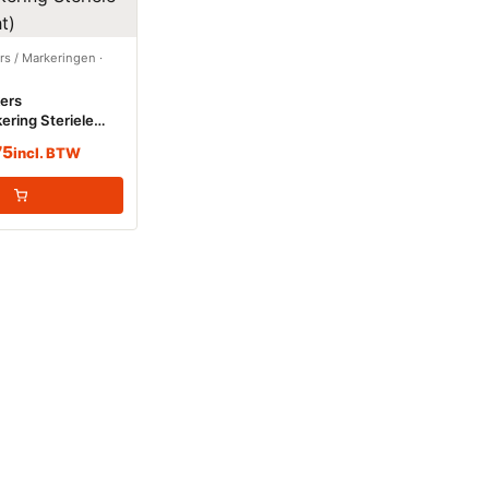
ers / Markeringen
·
kers
ering Steriele
t)
75
incl. BTW