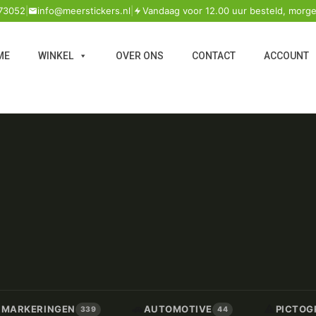
73052
|
info@meerstickers.nl
|
Vandaag voor 12.00 uur besteld, morge
ME
WINKEL
OVER ONS
CONTACT
ACCOUNT
🚗
⚠️
/ MARKERINGEN
AUTOMOTIVE
PICTOG
339
44