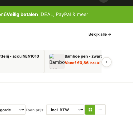
en
🔒
Veilig betalen
iDEAL, PayPal & meer
Bekijk alle →
tterij - accu NEN1010
Bamboe pen - zwart schrijvend
Vanaf
€
0,86
incl. BTW
Toon prijs: