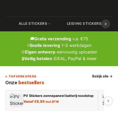
🏷️
🔧
ALLE STICKERS
LEIDING STICKERS / MARK
🚚
Gratis verzending
v.a. €75
⚡
Snelle levering
1–3 werkdagen
🎨
Eigen ontwerp
eenvoudig uploaden
🔒
Veilig betalen
iDEAL, PayPal & meer
Bekijk alle →
⭐ TOPVERKOPERS
Onze
bestsellers
PV Stickers zonnepaneel batterij noodstop
E
Vanaf
€
8,95
incl. BTW