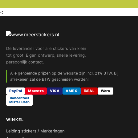
<
De leverancier voor alle stickers van klein
tot groot. Eigen ontwerp, snelle levering,
persoonlijk contact.
Alle genoemde prijzen op de website zijn incl. 21% BTW. Bij
afrekenen zal de BTW gescheiden worden!
PayPal
Maestro
VISA
AMEX
iDEAL
Wero
Bancontact
Mister Cash
WINKEL
Leiding stickers / Markeringen