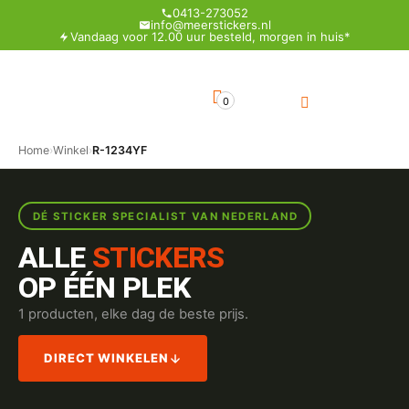
0413-273052
info@meerstickers.nl
Vandaag voor 12.00 uur besteld, morgen in huis*
0
Home
›
Winkel
›
R-1234YF
DÉ STICKER SPECIALIST VAN NEDERLAND
ALLE
STICKERS
OP ÉÉN PLEK
1 producten, elke dag de beste prijs.
DIRECT WINKELEN