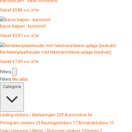
Bamboe pen - zwart schrijvend
Vanaf
€
0,86
incl. BTW
Baron balpen - kunststof
Vanaf
€
0,97
incl. BTW
Kentekenplaathouder met tekstrand kleine oplage (bedrukt)
Vanaf
€
7,95
incl. BTW
Filters
Filters
Wis alles
Categorie
Leiding stickers / Markeringen
339
Automotive
44
Pictogram stickers
33
Keuringsstickers
17
Afstandstickers
10
Geen categorie
3
Motor / Brommer stickers
3
Pennen
2