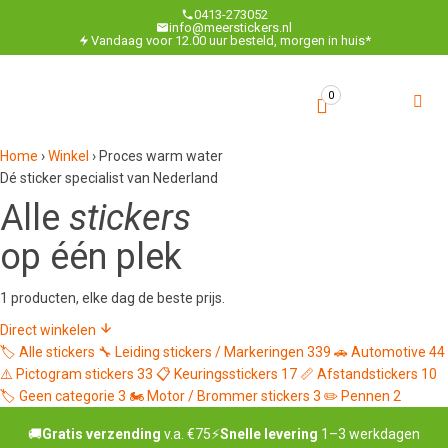
0413-273052
info@meerstickers.nl
Vandaag voor 12.00 uur besteld, morgen in huis*
0
Home
›
Winkel
›
Proces warm water
Dé sticker specialist van Nederland
Alle
stickers
op één plek
1 producten, elke dag de beste prijs.
Direct winkelen
🏷️
Alle stickers
🔧
Leiding stickers / Markeringen
339
🚗
Automotive
44
⚠️
Pictogram stickers
33
📋
Keuringsstickers
17
📏
Afstandstickers
10
🏷️
Geen categorie
3
🏍️
Motor / Brommer stickers
3
✏️
Pennen
2
🚚
Gratis verzending
v.a. €75
⚡
Snelle levering
1–3 werkdagen