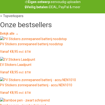
🎨
Eigen ontwerp
eenvoudig uploaden
🔒
Veilig betalen
iDEAL, PayPal & meer
⭐ Topverkopers
Onze
bestsellers
Bekijk alle →
PV Stickers zonnepaneel batterij noodstop
Vanaf
€
8,95
incl. BTW
EV Stickers Laadpunt
Vanaf
€
8,95
incl. BTW
PV Stickers zonnepaneel batterij - accu NEN1010
Vanaf
€
8,95
incl. BTW