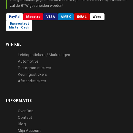
zal de BTW gescheiden worden!
PayPal
Maestro
VISA
AMEX
iDEAL
Wero
Bancontact
Mister Cash
WINKEL
Leiding stickers / Markeringen
Automotive
Pictogram stickers
Keuringsstickers
Afstandstickers
INFORMATIE
Over Ons
Contact
Blog
Mijn Account