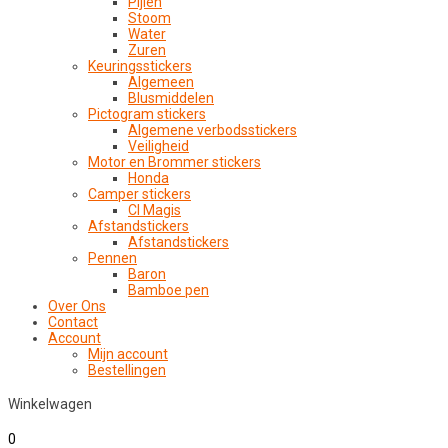
Pijlen
Stoom
Water
Zuren
Keuringsstickers
Algemeen
Blusmiddelen
Pictogram stickers
Algemene verbodsstickers
Veiligheid
Motor en Brommer stickers
Honda
Camper stickers
CI Magis
Afstandstickers
Afstandstickers
Pennen
Baron
Bamboe pen
Over Ons
Contact
Account
Mijn account
Bestellingen
Winkelwagen
0