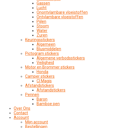
Gassen
Lucht
Onontvlambare vloeistoffen
Ontvlambare vloeistoffen
Pijlen
Stoom
Water
Zuren
Keuringsstickers
Algemeen
Blusmiddelen
Pictogram stickers
Algemene verbodsstickers
Veiligheid
Motor en Brommer stickers
Honda
Camper stickers
CI Magis
Afstandstickers
Afstandstickers
Pennen
Baron
Bamboe pen
Over Ons
Contact
Account
Mijn account
Bestellingen