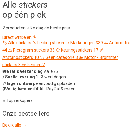
Alle
stickers
op één plek
2 producten, elke dag de beste prijs.
Direct winkelen
🏷️
Alle stickers
🔧
Leiding stickers / Markeringen
339
🚗
Automotive
44
⚠️
Pictogram stickers
33
📋
Keuringsstickers
17
📏
Afstandstickers
10
🏷️
Geen categorie
3
🏍️
Motor / Brommer
stickers
3
✏️
Pennen
2
🚚
Gratis verzending
v.a. €75
⚡
Snelle levering
1–3 werkdagen
🎨
Eigen ontwerp
eenvoudig uploaden
🔒
Veilig betalen
iDEAL, PayPal & meer
⭐ Topverkopers
Onze
bestsellers
Bekijk alle →