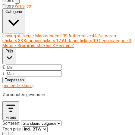
Filters
Filters
Wis alles
Categorie
Leiding stickers / Markeringen
339
Automotive
44
Pictogram
stickers
33
Keuringsstickers
17
Afstandstickers
10
Geen categorie
3
Motor / Brommer stickers
3
Pennen
2
Prijs
€
€
Toepassen
pen bedrukken
2
producten gevonden
Filters
Sorteren:
Toon prijs: