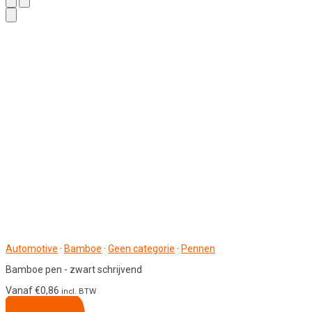
Automotive
·
Bamboe
·
Geen categorie
·
Pennen
Bamboe pen - zwart schrijvend
Vanaf
€
0,86
incl. BTW