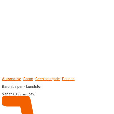
Automotive
·
Baron
·
Geen categorie
·
Pennen
Baron balpen - kunststof
Vanaf
€
0,97
incl. BTW