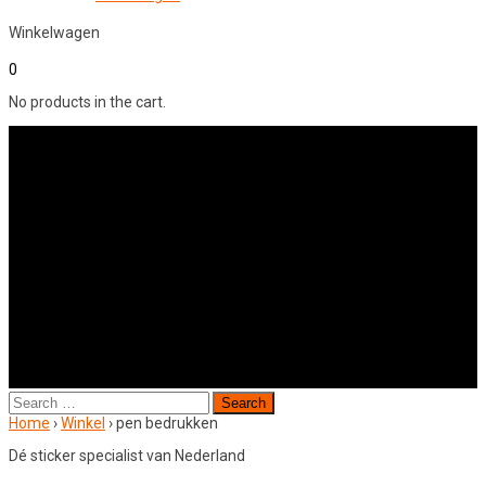
Winkelwagen
0
No products in the cart.
Search
for:
Home
›
Winkel
›
pen bedrukken
Dé sticker specialist van Nederland