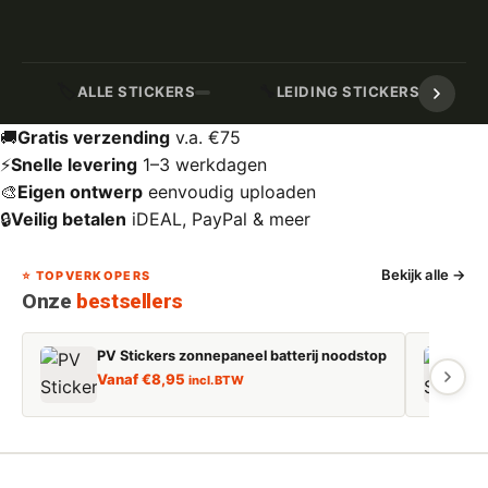
🏷️
🔧
ALLE STICKERS
LEIDING STICKERS / MARK
🚚
Gratis verzending
v.a. €75
⚡
Snelle levering
1–3 werkdagen
🎨
Eigen ontwerp
eenvoudig uploaden
🔒
Veilig betalen
iDEAL, PayPal & meer
Bekijk alle →
⭐ TOPVERKOPERS
Onze
bestsellers
PV Stickers zonnepaneel batterij noodstop
E
Vanaf
€
8,95
incl. BTW