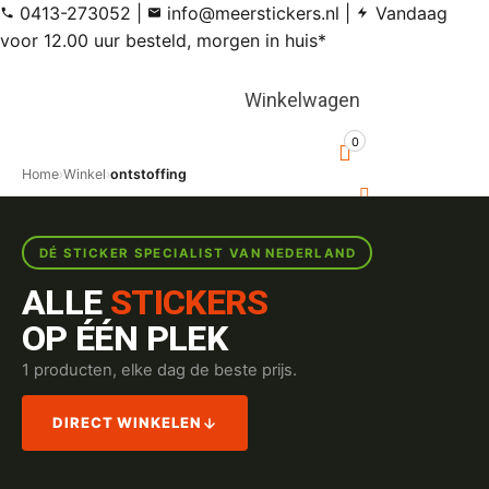
0413-273052
|
info@meerstickers.nl
|
Vandaag
voor 12.00 uur besteld, morgen in huis*
Winkelwagen
0
Home
›
Winkel
›
ontstoffing
DÉ STICKER SPECIALIST VAN NEDERLAND
ALLE
STICKERS
OP ÉÉN PLEK
1 producten, elke dag de beste prijs.
DIRECT WINKELEN