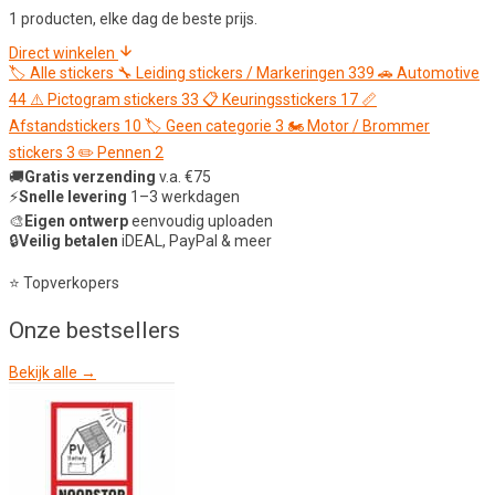
1 producten, elke dag de beste prijs.
Direct winkelen
🏷️
Alle stickers
🔧
Leiding stickers / Markeringen
339
🚗
Automotive
44
⚠️
Pictogram stickers
33
📋
Keuringsstickers
17
📏
Afstandstickers
10
🏷️
Geen categorie
3
🏍️
Motor / Brommer
stickers
3
✏️
Pennen
2
🚚
Gratis verzending
v.a. €75
⚡
Snelle levering
1–3 werkdagen
🎨
Eigen ontwerp
eenvoudig uploaden
🔒
Veilig betalen
iDEAL, PayPal & meer
⭐ Topverkopers
Onze
bestsellers
Bekijk alle →