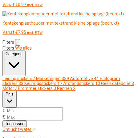
Vanaf
€
0,97
incl. BTW
Kentekenplaathouder met tekstrand kleine oplage (bedrukt)
Vanaf
€
7,95
incl. BTW
Filters
Filters
Wis alles
Categorie
Leiding stickers / Markeringen
339
Automotive
44
Pictogram
stickers
33
Keuringsstickers
17
Afstandstickers
10
Geen categorie
3
Motor / Brommer stickers
3
Pennen
2
Prijs
€
€
Toepassen
Ontlucht water