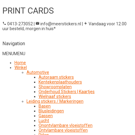
PRINT CARDS
0413-273052
|
info@meerstickers.nl
|
Vandaag voor 12.00
uur besteld, morgen in huis*
Navigation
MENU
MENU
Home
Winkel
Automotive
Autoraam stickers
Kentekenplaathouders
Showroomplaten
Onderhoud Stickers | Kaartjes
Wielnaaf stickers
Leiding stickers / Markeringen
Basen
Blusleidingen
Gassen
Lucht
Onontvlambare vloeistoffen
Ontvlambare vloeistoffen