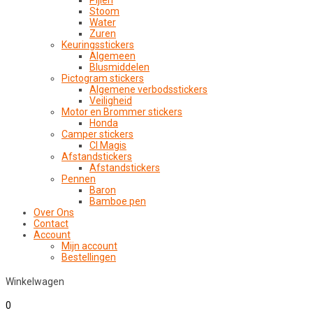
Pijlen
Stoom
Water
Zuren
Keuringsstickers
Algemeen
Blusmiddelen
Pictogram stickers
Algemene verbodsstickers
Veiligheid
Motor en Brommer stickers
Honda
Camper stickers
CI Magis
Afstandstickers
Afstandstickers
Pennen
Baron
Bamboe pen
Over Ons
Contact
Account
Mijn account
Bestellingen
Winkelwagen
0