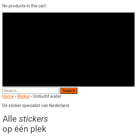
No products in the cart.
Search
for:
Home
›
Winkel
›
Ontlucht water
Dé sticker specialist van Nederland
Alle
stickers
op één plek