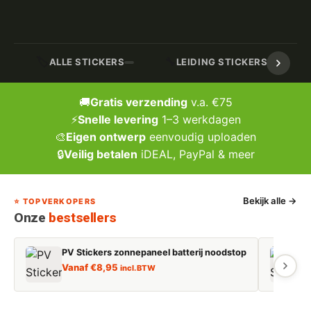
🏷️
🔧
ALLE STICKERS
LEIDING STICKERS / MARK
🚚
Gratis verzending
v.a. €75
⚡
Snelle levering
1–3 werkdagen
🎨
Eigen ontwerp
eenvoudig uploaden
🔒
Veilig betalen
iDEAL, PayPal & meer
Bekijk alle →
⭐ TOPVERKOPERS
Onze
bestsellers
PV Stickers zonnepaneel batterij noodstop
E
Vanaf
€
8,95
incl. BTW