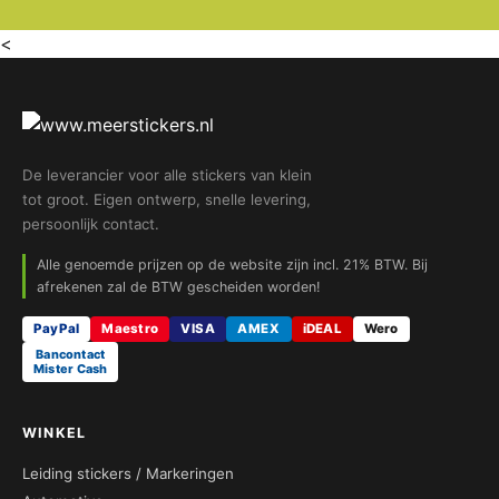
<
De leverancier voor alle stickers van klein
tot groot. Eigen ontwerp, snelle levering,
persoonlijk contact.
Alle genoemde prijzen op de website zijn incl. 21% BTW. Bij
afrekenen zal de BTW gescheiden worden!
PayPal
Maestro
VISA
AMEX
iDEAL
Wero
Bancontact
Mister Cash
WINKEL
Leiding stickers / Markeringen