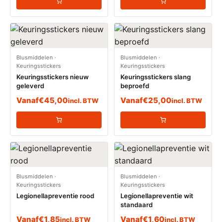
Blusmiddelen
·
Blusmiddelen
·
Keuringsstickers
Keuringsstickers
Keuringsstickers nieuw
Keuringsstickers slang
geleverd
beproefd
Vanaf
€
45,00
Vanaf
€
25,00
incl. BTW
incl. BTW
Blusmiddelen
·
Blusmiddelen
·
Keuringsstickers
Keuringsstickers
Legionellapreventie rood
Legionellapreventie wit
standaard
Vanaf
€
1,85
Vanaf
€
1,60
incl. BTW
incl. BTW