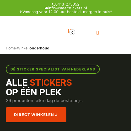
0413-273052
info@meerstickers.nl
Vandaag voor 12.00 uur besteld, morgen in huis*
0
Home
›
Winkel
›
onderhoud
DÉ STICKER SPECIALIST VAN NEDERLAND
ALLE
STICKERS
OP ÉÉN PLEK
29 producten, elke dag de beste prijs.
DIRECT WINKELEN