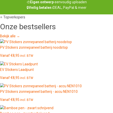
🎨
Eigen ontwerp
eenvoudig uploaden
🔒
Veilig betalen
iDEAL, PayPal & meer
⭐ Topverkopers
Onze
bestsellers
Bekijk alle →
PV Stickers zonnepaneel batterij noodstop
Vanaf
€
8,95
incl. BTW
EV Stickers Laadpunt
Vanaf
€
8,95
incl. BTW
PV Stickers zonnepaneel batterij - accu NEN1010
Vanaf
€
8,95
incl. BTW