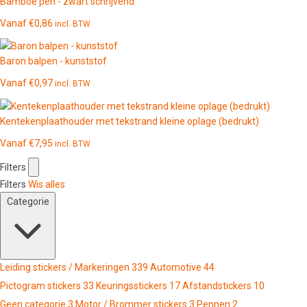
Bamboe pen - zwart schrijvend
Vanaf
€
0,86
incl. BTW
Baron balpen - kunststof
Vanaf
€
0,97
incl. BTW
Kentekenplaathouder met tekstrand kleine oplage (bedrukt)
Vanaf
€
7,95
incl. BTW
Filters
Filters
Wis alles
Categorie
Leiding stickers / Markeringen
339
Automotive
44
Pictogram stickers
33
Keuringsstickers
17
Afstandstickers
10
Geen categorie
3
Motor / Brommer stickers
3
Pennen
2