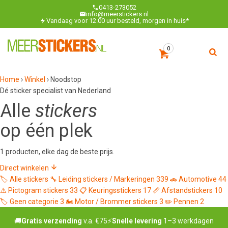
0413-273052
info@meerstickers.nl
Vandaag voor 12.00 uur besteld, morgen in huis*
0
Home
›
Winkel
›
Noodstop
Dé sticker specialist van Nederland
Alle
stickers
op één plek
1 producten, elke dag de beste prijs.
Direct winkelen
🏷️
Alle stickers
🔧
Leiding stickers / Markeringen
339
🚗
Automotive
44
⚠️
Pictogram stickers
33
📋
Keuringsstickers
17
📏
Afstandstickers
10
🏷️
Geen categorie
3
🏍️
Motor / Brommer stickers
3
✏️
Pennen
2
🚚
Gratis verzending
v.a. €75
⚡
Snelle levering
1–3 werkdagen