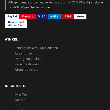
Alle genoemde prijzen op de website zijn incl. 21% BTW. Bij afrekenen
zal de BTW gescheiden worden!
PayPal
Maestro
VISA
AMEX
iDEAL
Wero
Bancontact
Mister Cash
WINKEL
Leiding stickers / Markeringen
Automotive
Pictogram stickers
Keuringsstickers
Afstandstickers
INFORMATIE
Over Ons
Contact
Blog