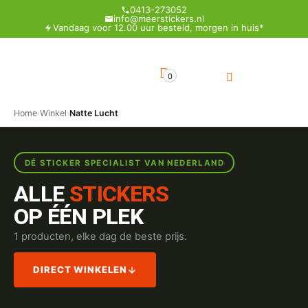
0413-273052
info@meerstickers.nl
Vandaag voor 12.00 uur besteld, morgen in huis*
0
Home
›
Winkel
›
Natte Lucht
DÉ STICKER SPECIALIST VAN NEDERLAND
ALLE
STICKERS
OP ÉÉN PLEK
1 producten, elke dag de beste prijs.
DIRECT WINKELEN