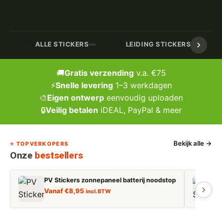
🏷️
🔧
ALLE STICKERS
LEIDING STICKERS / MARK
🚚
Gratis verzending
v.a. €75
⚡
Snelle levering
1–3 werkdagen
🎨
Eigen ontwerp
eenvoudig uploaden
🔒
Veilig betalen
iDEAL, PayPal & meer
Bekijk alle →
⭐ TOPVERKOPERS
Onze
bestsellers
PV Stickers zonnepaneel batterij noodstop
E
Vanaf
€
8,95
incl. BTW