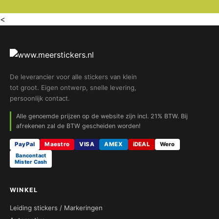
<
De leverancier voor alle stickers van klein
tot groot. Eigen ontwerp, snelle levering,
persoonlijk contact.
Alle genoemde prijzen op de website zijn incl. 21% BTW. Bij
afrekenen zal de BTW gescheiden worden!
PayPal
Maestro
VISA
AMEX
iDEAL
Wero
Bancontact
Mister Cash
WINKEL
Leiding stickers / Markeringen