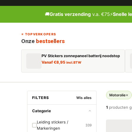
🚚
Gratis verzending
v.a. €75
⚡
Snelle l
⭐ TOPVERKOPERS
Onze
bestsellers
PV Stickers zonnepaneel batterij noodstop
Vanaf
€
8,95
incl. BTW
Motorolie
FILTERS
Wis alles
1
producten 
Categorie
Leiding stickers /
339
Markeringen