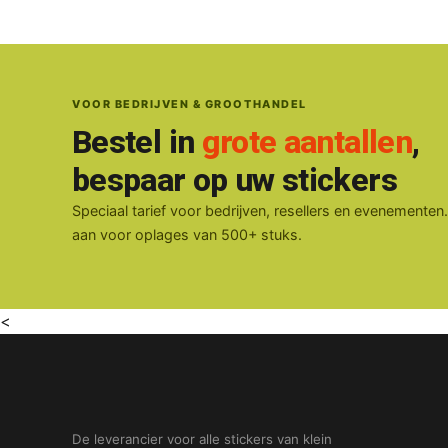
VOOR BEDRIJVEN & GROOTHANDEL
Bestel in
grote aantallen
,
bespaar op uw stickers
Speciaal tarief voor bedrijven, resellers en evenementen
aan voor oplages van 500+ stuks.
<
De leverancier voor alle stickers van klein