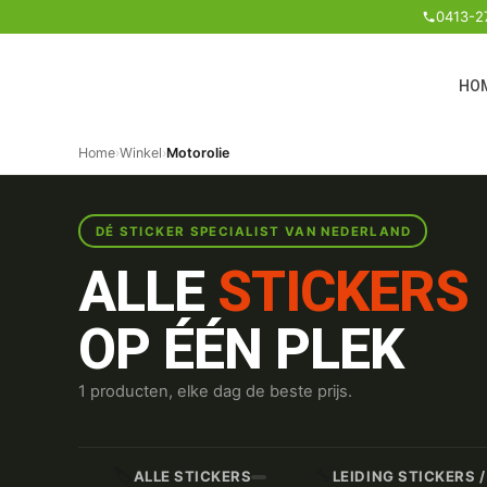
0413-2
HO
Home
›
Winkel
›
Motorolie
DÉ STICKER SPECIALIST VAN NEDERLAND
ALLE
STICKERS
OP ÉÉN PLEK
1 producten, elke dag de beste prijs.
🏷️
🔧
ALLE STICKERS
LEIDING STICKERS 