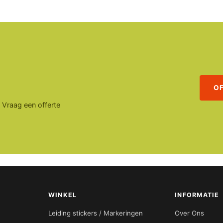
O
. Vraag een offerte
WINKEL
INFORMATIE
Leiding stickers / Markeringen
Over Ons