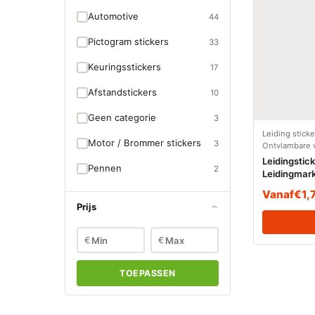
Automotive
44
Pictogram stickers
33
Keuringsstickers
17
Afstandstickers
10
Geen categorie
3
Leiding stick
Motor / Brommer stickers
3
Ontvlambare v
Leidingstic
Pennen
2
Leidingmark
(Ontvlambar
Vanaf
€
1,
Prijs
€
€
TOEPASSEN