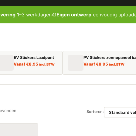
evering
1–3 werkdagen
🎨
Eigen ontwerp
eenvoudig upload
EV Stickers Laadpunt
PV Stickers zonnepaneel ba
Vanaf
€
8,95
Vanaf
€
8,95
incl. BTW
incl. BTW
gevonden
Sorteren: