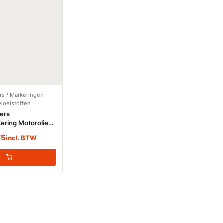
ers / Markeringen
·
loeistoffen
kers
ering Motorolie
e vloeistoffen)
75
incl. BTW