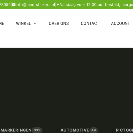
73052
|
info@meerstickers.nl
|
Vandaag voor 12.00 uur besteld, morge
ME
WINKEL
OVER ONS
CONTACT
ACCOUNT
🚗
⚠️
/ MARKERINGEN
AUTOMOTIVE
PICTOG
339
44