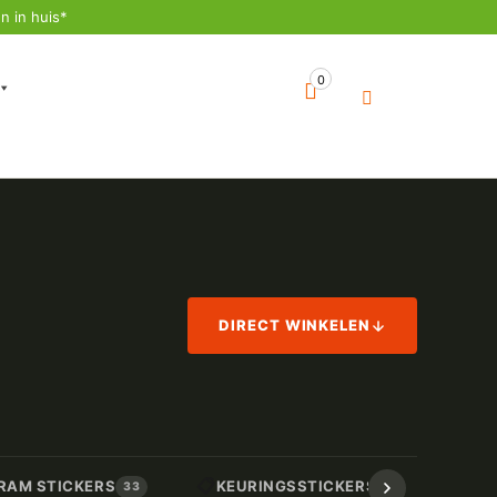
n in huis*
0
DIRECT WINKELEN
📋
📏
RAM STICKERS
KEURINGSSTICKERS
AF
33
17