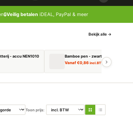
en
🔒
Veilig betalen
iDEAL, PayPal & meer
Bekijk alle →
tterij - accu NEN1010
Bamboe pen - zwart schrijvend
Vanaf
€
0,86
incl. BTW
Toon prijs: