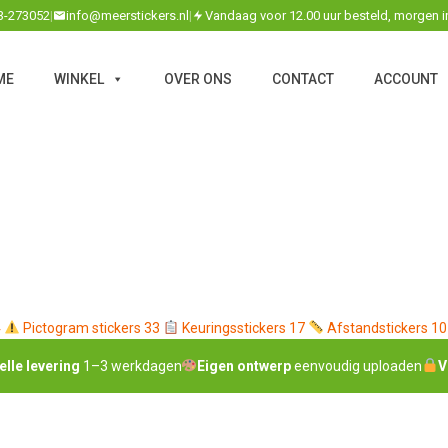
3-273052
|
info@meerstickers.nl
|
Vandaag voor 12.00 uur besteld, morgen i
ME
WINKEL
OVER ONS
CONTACT
ACCOUNT
4
Pictogram stickers
33
Keuringsstickers
17
Afstandstickers
10
elle levering
1–3 werkdagen
Eigen ontwerp
eenvoudig uploaden
V