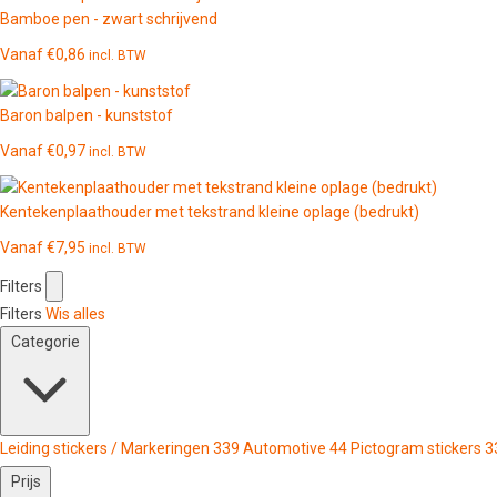
Bamboe pen - zwart schrijvend
Vanaf
€
0,86
incl. BTW
Baron balpen - kunststof
Vanaf
€
0,97
incl. BTW
Kentekenplaathouder met tekstrand kleine oplage (bedrukt)
Vanaf
€
7,95
incl. BTW
Filters
Filters
Wis alles
Categorie
Leiding stickers / Markeringen
339
Automotive
44
Pictogram stickers
3
Prijs