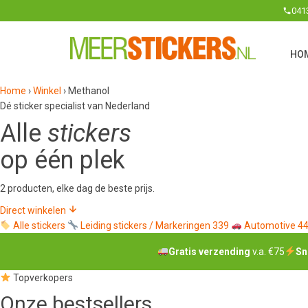
041
HO
Home
›
Winkel
›
Methanol
Dé sticker specialist van Nederland
Alle
stickers
op één plek
2 producten, elke dag de beste prijs.
Direct winkelen
Alle stickers
Leiding stickers / Markeringen
339
Automotive
4
Gratis verzending
v.a. €75
Sn
Topverkopers
Onze
bestsellers