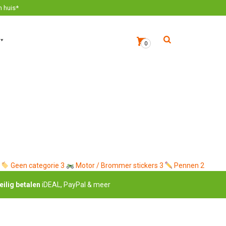
n huis*
0
Geen categorie
3
Motor / Brommer stickers
3
Pennen
2
eilig betalen
iDEAL, PayPal & meer