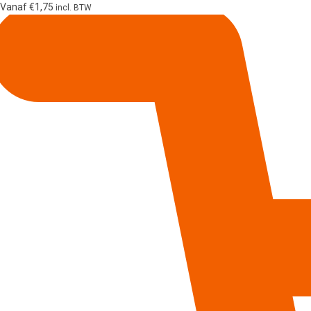
Vanaf
€
1,75
incl. BTW