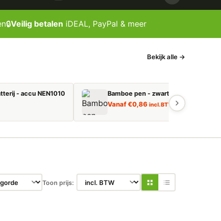
en
🔒
Veilig betalen
iDEAL, PayPal & meer
Bekijk alle →
tterij - accu NEN1010
Bamboe pen - zwart schrijvend
Vanaf
€
0,86
incl. BTW
Toon prijs: