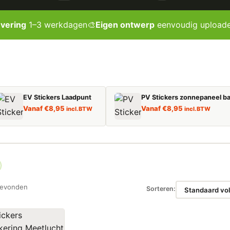
evering
1–3 werkdagen
🎨
Eigen ontwerp
eenvoudig upload
EV Stickers Laadpunt
PV Stickers zonnepaneel ba
Vanaf
€
8,95
Vanaf
€
8,95
incl. BTW
incl. BTW
gevonden
Sorteren: