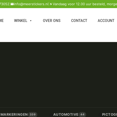
73052
|
info@meerstickers.nl
|
Vandaag voor 12.00 uur besteld, morge
ME
WINKEL
OVER ONS
CONTACT
ACCOUNT
🚗
⚠️
/ MARKERINGEN
AUTOMOTIVE
PICTOG
339
44