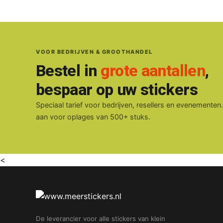
VOOR BEDRIJVEN & GROOTHANDEL
Bestel in
grote aantallen
,
bespaar op uw stickers
Speciaal tarief voor bedrijven, resellers en evenementen
aan voor oplages van 500+ stuks.
<
De leverancier voor alle stickers van klein