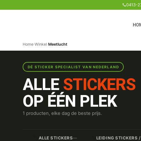
0413-2
HO
Home
›
Winkel
›
Meetlucht
DÉ STICKER SPECIALIST VAN NEDERLAND
ALLE
STICKERS
OP ÉÉN PLEK
1 producten, elke dag de beste prijs.
🏷️
🔧
ALLE STICKERS
LEIDING STICKERS 