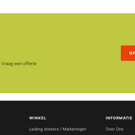
O
. Vraag een offerte
WINKEL
INFORMATIE
Leiding stickers / Markeringen
Over Ons