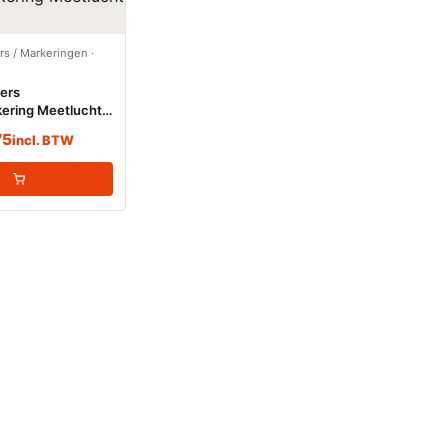
ers / Markeringen
·
kers
ering Meetlucht
75
incl. BTW