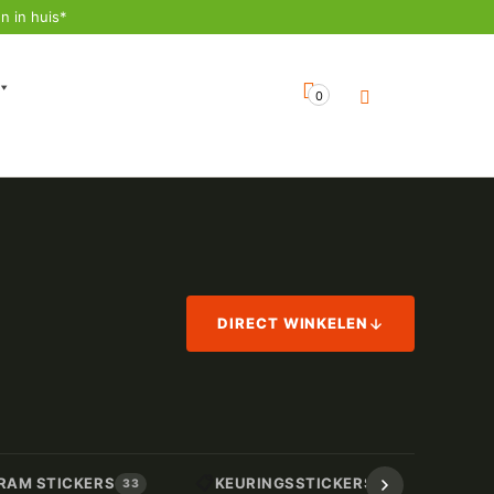
n in huis*
0
DIRECT WINKELEN
📋
📏
RAM STICKERS
KEURINGSSTICKERS
AF
33
17