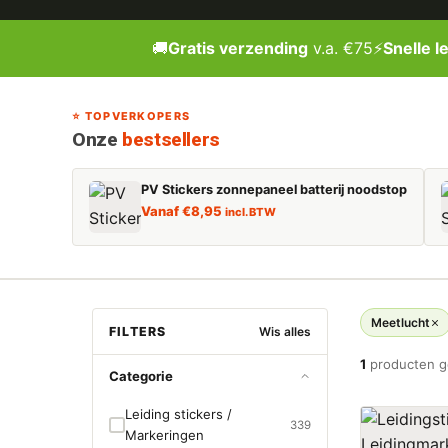
🚚
Gratis verzending
v.a. €75
⚡
Snelle l
⭐ TOPVERKOPERS
Onze
bestsellers
PV Stickers zonnepaneel batterij noodstop
Vanaf
€
8,95
incl. BTW
Meetlucht
FILTERS
Wis alles
1
producten 
Categorie
Leiding stickers /
339
Markeringen