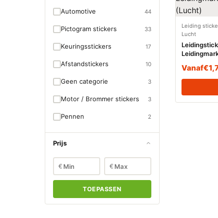
Automotive
44
Leiding stick
Pictogram stickers
33
Lucht
Leidingstic
Keuringsstickers
17
Leidingmark
(Lucht)
Afstandstickers
10
Vanaf
€
1,
Geen categorie
3
Motor / Brommer stickers
3
Pennen
2
Prijs
€
€
TOEPASSEN