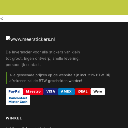
<
De leverancier voor alle stickers van klein
tot groot. Eigen ontwerp, snelle levering,
persoonlijk contact.
Alle genoemde prijzen op de website zijn incl. 21% BTW. Bij
afrekenen zal de BTW gescheiden worden!
PayPal
Maestro
VISA
AMEX
iDEAL
Wero
Bancontact
Mister Cash
WINKEL