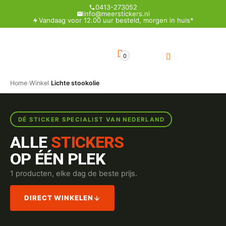
0413-273052
info@meerstickers.nl
Vandaag voor 12.00 uur besteld, morgen in huis*
0
Home
›
Winkel
›
Lichte stookolie
DÉ STICKER SPECIALIST VAN NEDERLAND
ALLE
STICKERS
OP ÉÉN PLEK
1 producten, elke dag de beste prijs.
DIRECT WINKELEN