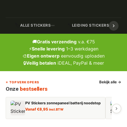
🏷️
🔧
ALLE STICKERS
LEIDING STICKERS / MARK
🚚
Gratis verzending
v.a. €75
⚡
Snelle levering
1–3 werkdagen
🎨
Eigen ontwerp
eenvoudig uploaden
🔒
Veilig betalen
iDEAL, PayPal & meer
Bekijk alle →
⭐ TOPVERKOPERS
Onze
bestsellers
PV Stickers zonnepaneel batterij noodstop
E
Vanaf
€
8,95
incl. BTW