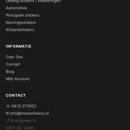
Leiding stickers / Markeringen
Automotive
Pictogram stickers
Keuringsstickers
Afstandstickers
INFORMATIE
Over Ons
Contact
Blog
Mijn Account
CONTACT
☏ 0413-273052
✉ info@meerstickers.nl
📍 Energielaan 9
5405 AD, Uden