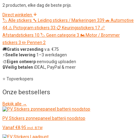
2 producten, elke dag de beste prijs.
Direct winkelen
🏷️
Alle stickers
🔧
Leiding stickers / Markeringen
339
🚗
Automotive
44
⚠️
Pictogram stickers
33
📋
Keuringsstickers
17
📏
Afstandstickers
10
🏷️
Geen categorie
3
🏍️
Motor / Brommer
stickers
3
✏️
Pennen
2
🚚
Gratis verzending
v.a. €75
⚡
Snelle levering
1–3 werkdagen
🎨
Eigen ontwerp
eenvoudig uploaden
🔒
Veilig betalen
iDEAL, PayPal & meer
⭐ Topverkopers
Onze
bestsellers
Bekijk alle →
PV Stickers zonnepaneel batterij noodstop
Vanaf
€
8,95
incl. BTW