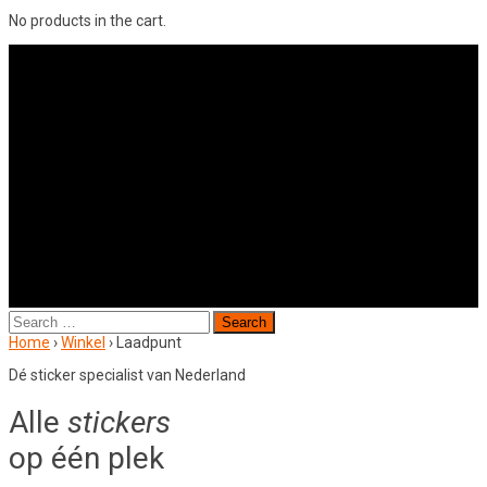
No products in the cart.
Search
for:
Home
›
Winkel
›
Laadpunt
Dé sticker specialist van Nederland
Alle
stickers
op één plek