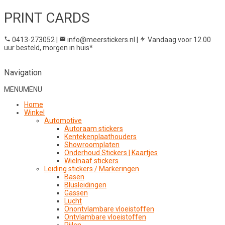
PRINT CARDS
0413-273052
|
info@meerstickers.nl
|
Vandaag voor 12.00
uur besteld, morgen in huis*
Navigation
MENU
MENU
Home
Winkel
Automotive
Autoraam stickers
Kentekenplaathouders
Showroomplaten
Onderhoud Stickers | Kaartjes
Wielnaaf stickers
Leiding stickers / Markeringen
Basen
Blusleidingen
Gassen
Lucht
Onontvlambare vloeistoffen
Ontvlambare vloeistoffen