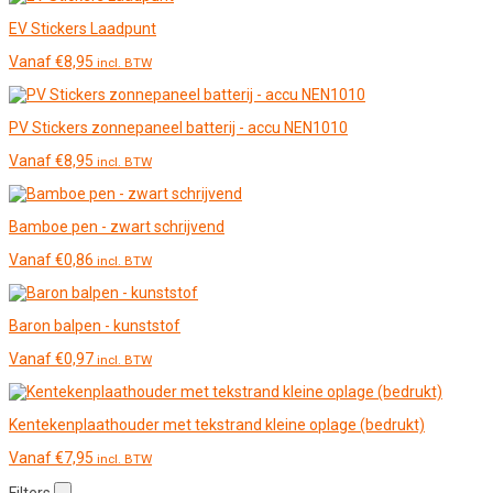
EV Stickers Laadpunt
Vanaf
€
8,95
incl. BTW
PV Stickers zonnepaneel batterij - accu NEN1010
Vanaf
€
8,95
incl. BTW
Bamboe pen - zwart schrijvend
Vanaf
€
0,86
incl. BTW
Baron balpen - kunststof
Vanaf
€
0,97
incl. BTW
Kentekenplaathouder met tekstrand kleine oplage (bedrukt)
Vanaf
€
7,95
incl. BTW
Filters