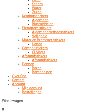
Pijlen
Stoom
Water
Zuren
Keuringsstickers
Algemeen
Blusmiddelen
Pictogram stickers
Algemene verbodsstickers
Veiligheid
Motor en Brommer stickers
Honda
Camper stickers
CI Magis
Afstandstickers
Afstandstickers
Pennen
Baron
Bamboe pen
Over Ons
Contact
Account
Mijn account
Bestellingen
Winkelwagen
0