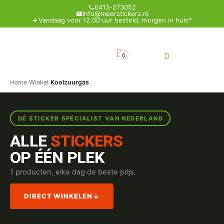
0413-273052
info@meerstickers.nl
Vandaag voor 12.00 uur besteld, morgen in huis*
0
Home
›
Winkel
›
Koolzuurgas
DÉ STICKER SPECIALIST VAN NEDERLAND
ALLE
STICKERS
OP ÉÉN PLEK
1 producten, elke dag de beste prijs.
DIRECT WINKELEN