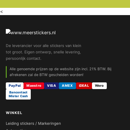
<
De leverancier voor alle stickers van klein
tot groot. Eigen ontwerp, snelle levering,
persoonlijk contact.
Alle genoemde prijzen op de website zijn incl. 21% BTW. Bij
afrekenen zal de BTW gescheiden worden!
PayPal
Maestro
VISA
AMEX
iDEAL
Wero
Bancontact
Mister Cash
WINKEL
Leiding stickers / Markeringen