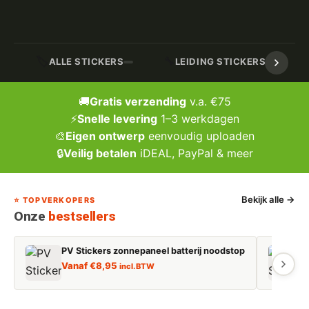
🏷️
🔧
ALLE STICKERS
LEIDING STICKERS / MARK
🚚
Gratis verzending
v.a. €75
⚡
Snelle levering
1–3 werkdagen
🎨
Eigen ontwerp
eenvoudig uploaden
🔒
Veilig betalen
iDEAL, PayPal & meer
Bekijk alle →
⭐ TOPVERKOPERS
Onze
bestsellers
PV Stickers zonnepaneel batterij noodstop
E
Vanaf
€
8,95
incl. BTW