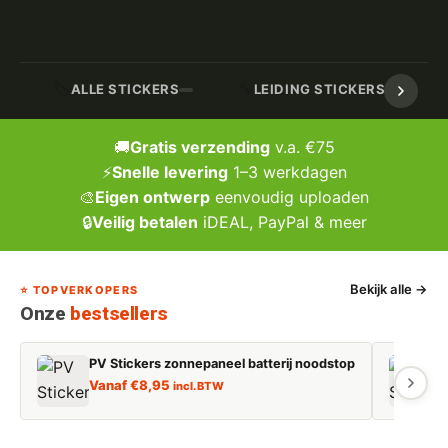
🏷️
🔧
ALLE STICKERS
LEIDING STICKERS / MARK
🚚
Gratis verzending
v.a. €75
⚡
Snelle levering
1–3 werkdagen
🎨
Eigen ontwerp
eenvoudig uploaden
🔒
Veilig betalen
iDEAL, PayPal & meer
Bekijk alle →
⭐ TOPVERKOPERS
Onze
bestsellers
PV Stickers zonnepaneel batterij noodstop
E
Vanaf
€
8,95
incl. BTW