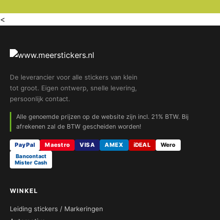
<
De leverancier voor alle stickers van klein
tot groot. Eigen ontwerp, snelle levering,
persoonlijk contact.
Alle genoemde prijzen op de website zijn incl. 21% BTW. Bij
afrekenen zal de BTW gescheiden worden!
PayPal
Maestro
VISA
AMEX
iDEAL
Wero
Bancontact
Mister Cash
WINKEL
Leiding stickers / Markeringen