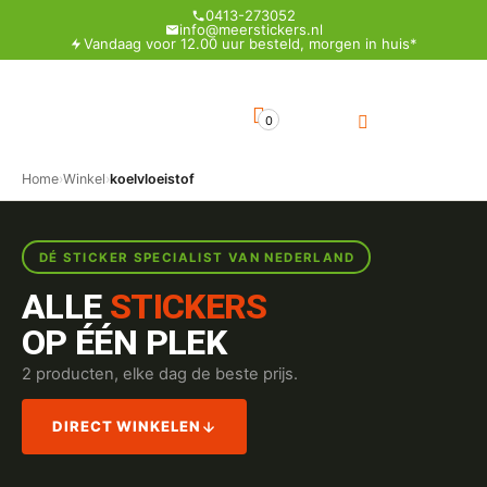
0413-273052
info@meerstickers.nl
Vandaag voor 12.00 uur besteld, morgen in huis*
0
Home
›
Winkel
›
koelvloeistof
DÉ STICKER SPECIALIST VAN NEDERLAND
ALLE
STICKERS
OP ÉÉN PLEK
2 producten, elke dag de beste prijs.
DIRECT WINKELEN