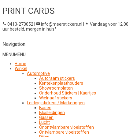
PRINT CARDS
0413-273052
|
info@meerstickers.nl
|
Vandaag voor 12.00
uur besteld, morgen in huis*
Navigation
MENU
MENU
Home
Winkel
Automotive
Autoraam stickers
Kentekenplaathouders
Showroomplaten
Onderhoud Stickers | Kaartjes
Wielnaaf stickers
Leiding stickers / Markeringen
Basen
Blusleidingen
Gassen
Lucht
Onontvlambare vloeistoffen
Ontvlambare vloeistoffen