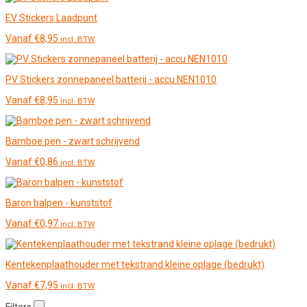
EV Stickers Laadpunt
Vanaf
€
8,95
incl. BTW
PV Stickers zonnepaneel batterij - accu NEN1010
Vanaf
€
8,95
incl. BTW
Bamboe pen - zwart schrijvend
Vanaf
€
0,86
incl. BTW
Baron balpen - kunststof
Vanaf
€
0,97
incl. BTW
Kentekenplaathouder met tekstrand kleine oplage (bedrukt)
Vanaf
€
7,95
incl. BTW
Filters