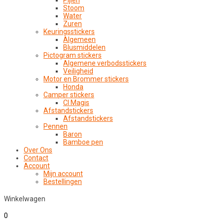
Pijlen
Stoom
Water
Zuren
Keuringsstickers
Algemeen
Blusmiddelen
Pictogram stickers
Algemene verbodsstickers
Veiligheid
Motor en Brommer stickers
Honda
Camper stickers
CI Magis
Afstandstickers
Afstandstickers
Pennen
Baron
Bamboe pen
Over Ons
Contact
Account
Mijn account
Bestellingen
Winkelwagen
0