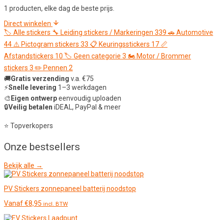
1 producten, elke dag de beste prijs.
Direct winkelen
🏷️
Alle stickers
🔧
Leiding stickers / Markeringen
339
🚗
Automotive
44
⚠️
Pictogram stickers
33
📋
Keuringsstickers
17
📏
Afstandstickers
10
🏷️
Geen categorie
3
🏍️
Motor / Brommer
stickers
3
✏️
Pennen
2
🚚
Gratis verzending
v.a. €75
⚡
Snelle levering
1–3 werkdagen
🎨
Eigen ontwerp
eenvoudig uploaden
🔒
Veilig betalen
iDEAL, PayPal & meer
⭐ Topverkopers
Onze
bestsellers
Bekijk alle →
PV Stickers zonnepaneel batterij noodstop
Vanaf
€
8,95
incl. BTW