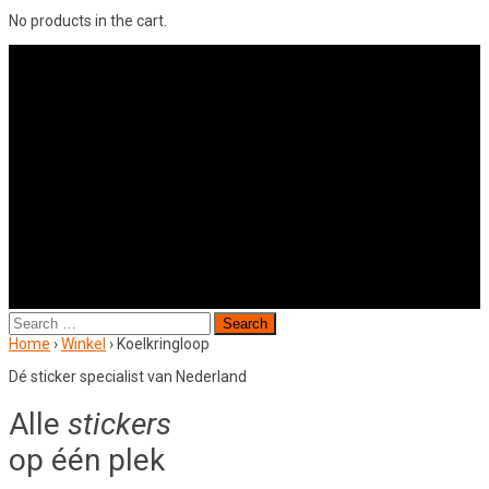
No products in the cart.
Search
for:
Home
›
Winkel
›
Koelkringloop
Dé sticker specialist van Nederland
Alle
stickers
op één plek