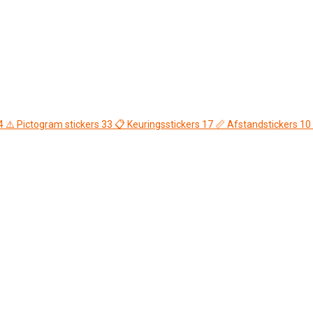
4
⚠️
Pictogram stickers
33
📋
Keuringsstickers
17
📏
Afstandstickers
10