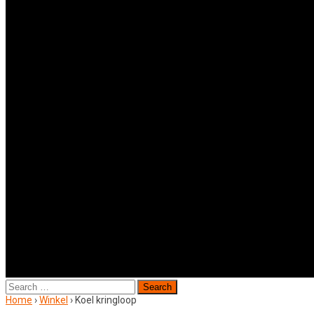
Search
for:
Home
›
Winkel
›
Koel kringloop