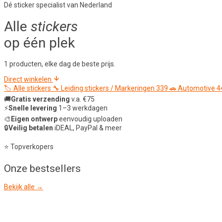
Dé sticker specialist van Nederland
Alle
stickers
op één plek
1 producten, elke dag de beste prijs.
Direct winkelen
🏷️
Alle stickers
🔧
Leiding stickers / Markeringen
339
🚗
Automotive
4
🚚
Gratis verzending
v.a. €75
⚡
Snelle levering
1–3 werkdagen
🎨
Eigen ontwerp
eenvoudig uploaden
🔒
Veilig betalen
iDEAL, PayPal & meer
⭐ Topverkopers
Onze
bestsellers
Bekijk alle →