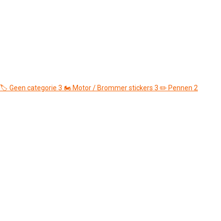
🏷️
Geen categorie
3
🏍️
Motor / Brommer stickers
3
✏️
Pennen
2