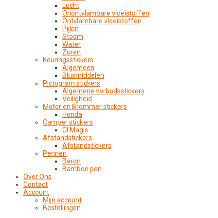
Lucht
Onontvlambare vloeistoffen
Ontvlambare vloeistoffen
Pijlen
Stoom
Water
Zuren
Keuringsstickers
Algemeen
Blusmiddelen
Pictogram stickers
Algemene verbodsstickers
Veiligheid
Motor en Brommer stickers
Honda
Camper stickers
CI Magis
Afstandstickers
Afstandstickers
Pennen
Baron
Bamboe pen
Over Ons
Contact
Account
Mijn account
Bestellingen