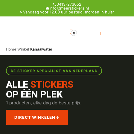
0413-273052
info@meerstickers.nl
Vandaag voor 12.00 uur besteld, morgen in huis*
0
Home
›
Winkel
›
Kanaalwater
DÉ STICKER SPECIALIST VAN NEDERLAND
ALLE
STICKERS
OP ÉÉN PLEK
1 producten, elke dag de beste prijs.
DIRECT WINKELEN