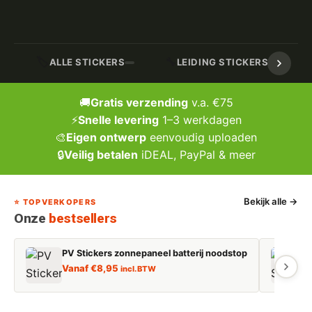
🏷️
🔧
ALLE STICKERS
LEIDING STICKERS / MARK
🚚
Gratis verzending
v.a. €75
⚡
Snelle levering
1–3 werkdagen
🎨
Eigen ontwerp
eenvoudig uploaden
🔒
Veilig betalen
iDEAL, PayPal & meer
Bekijk alle →
⭐ TOPVERKOPERS
Onze
bestsellers
PV Stickers zonnepaneel batterij noodstop
E
Vanaf
€
8,95
incl. BTW