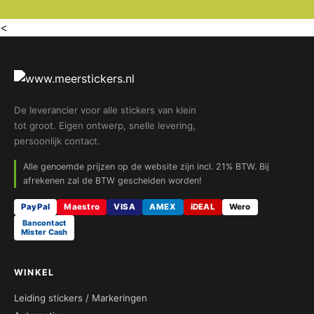
<
De leverancier voor alle stickers van klein
tot groot. Eigen ontwerp, snelle levering,
persoonlijk contact.
Alle genoemde prijzen op de website zijn incl. 21% BTW. Bij
afrekenen zal de BTW gescheiden worden!
PayPal
Maestro
VISA
AMEX
iDEAL
Wero
Bancontact
Mister Cash
WINKEL
Leiding stickers / Markeringen