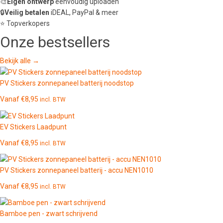
🎨
Eigen ontwerp
eenvoudig uploaden
🔒
Veilig betalen
iDEAL, PayPal & meer
⭐ Topverkopers
Onze
bestsellers
Bekijk alle →
PV Stickers zonnepaneel batterij noodstop
Vanaf
€
8,95
incl. BTW
EV Stickers Laadpunt
Vanaf
€
8,95
incl. BTW
PV Stickers zonnepaneel batterij - accu NEN1010
Vanaf
€
8,95
incl. BTW
Bamboe pen - zwart schrijvend