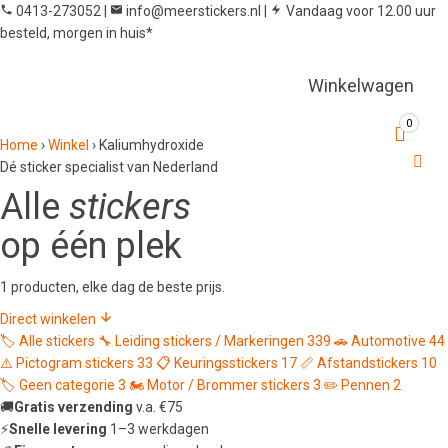
0413-273052
|
info@meerstickers.nl
|
Vandaag voor 12.00 uur
besteld, morgen in huis*
Winkelwagen
0
Home
›
Winkel
›
Kaliumhydroxide
Dé sticker specialist van Nederland
Alle
stickers
op één plek
1 producten, elke dag de beste prijs.
Direct winkelen
🏷️
Alle stickers
🔧
Leiding stickers / Markeringen
339
🚗
Automotive
44
⚠️
Pictogram stickers
33
📋
Keuringsstickers
17
📏
Afstandstickers
10
🏷️
Geen categorie
3
🏍️
Motor / Brommer stickers
3
✏️
Pennen
2
🚚
Gratis verzending
v.a. €75
⚡
Snelle levering
1–3 werkdagen