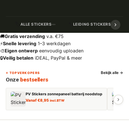
🏷️
🔧
ALLE STICKERS
LEIDING STICKERS / MARK
🚚
Gratis verzending
v.a. €75
⚡
Snelle levering
1–3 werkdagen
🎨
Eigen ontwerp
eenvoudig uploaden
🔒
Veilig betalen
iDEAL, PayPal & meer
Bekijk alle →
⭐ TOPVERKOPERS
Onze
bestsellers
PV Stickers zonnepaneel batterij noodstop
E
Vanaf
€
8,95
incl. BTW