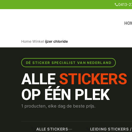
0413-2
HO
Home
›
Winkel
›
ijzer chloride
DÉ STICKER SPECIALIST VAN NEDERLAND
ALLE
STICKERS
OP ÉÉN PLEK
1 producten, elke dag de beste prijs.
🏷️
🔧
ALLE STICKERS
LEIDING STICKERS 