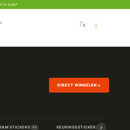
n in huis*
0
DIRECT WINKELEN
📋
📏
RAM STICKERS
KEURINGSSTICKERS
AF
33
17