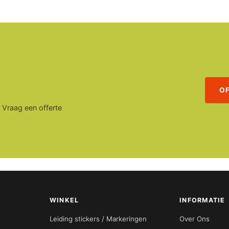
O
. Vraag een offerte
WINKEL
INFORMATIE
Leiding stickers / Markeringen
Over Ons