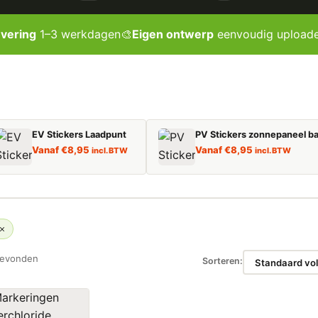
evering
1–3 werkdagen
🎨
Eigen ontwerp
eenvoudig upload
EV Stickers Laadpunt
PV Stickers zonnepaneel ba
Vanaf
€
8,95
Vanaf
€
8,95
incl. BTW
incl. BTW
gevonden
Sorteren: