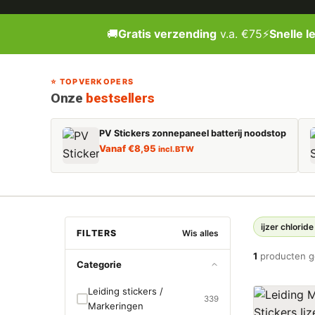
🚚
Gratis verzending
v.a. €75
⚡
Snelle l
⭐ TOPVERKOPERS
Onze
bestsellers
PV Stickers zonnepaneel batterij noodstop
Vanaf
€
8,95
incl. BTW
ijzer chloride
FILTERS
Wis alles
1
producten 
Categorie
Leiding stickers /
339
Markeringen