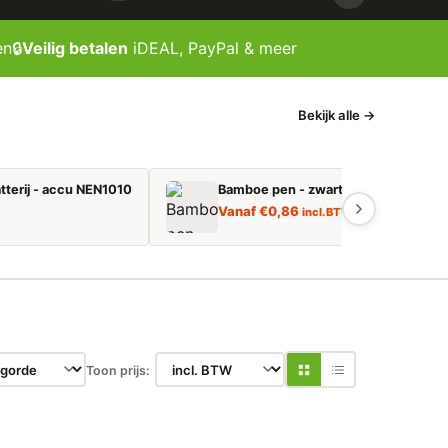
en
🔒
Veilig betalen
iDEAL, PayPal & meer
Bekijk alle →
tterij - accu NEN1010
Bamboe pen - zwart schrijvend
Vanaf
€
0,86
incl. BTW
Toon prijs: