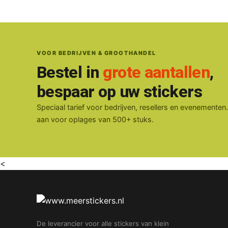
VOOR BEDRIJVEN & GROOTHANDEL
Bestel in
grote aantallen
,
bespaar op uw stickers
Speciaal tarief voor bedrijven, resellers en evenementen
aan voor oplages van 500+ stuks.
<
De leverancier voor alle stickers van klein