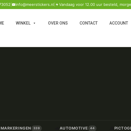
73052
|
info@meerstickers.nl
|
Vandaag voor 12.00 uur besteld, morge
ME
WINKEL
OVER ONS
CONTACT
ACCOUNT
🚗
⚠️
/ MARKERINGEN
AUTOMOTIVE
PICTOG
339
44