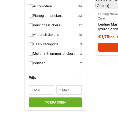
Automotive
44
Leiding stick
Pictogram stickers
33
Zuren
Leiding Mar
Keuringsstickers
17
Ijzerchlorid
Afstandstickers
10
€
1,75
incl
Geen categorie
3
Motor / Brommer stickers
3
Pennen
2
Prijs
€
€
TOEPASSEN