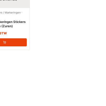
ers / Markeringen
·
keringen Stickers
e (Zuren)
. BTW