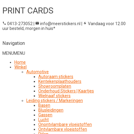
PRINT CARDS
0413-273052
|
info@meerstickers.nl
|
Vandaag voor 12.00
uur besteld, morgen in huis*
Navigation
MENU
MENU
Home
Winkel
Automotive
Autoraam stickers
Kentekenplaathouders
Showroomplaten
Onderhoud Stickers | Kaartjes
Wielnaaf stickers
Leiding stickers / Markeringen
Basen
Blusleidingen
Gassen
Lucht
Onontvlambare vloeistoffen
Ontvlambare vloeistoffen