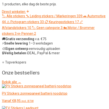
1 producten, elke dag de beste prijs.
Direct winkelen
🏷️
Alle stickers
🔧
Leiding stickers / Markeringen
339
🚗
Automotive
44
⚠️
Pictogram stickers
33
📋
Keuringsstickers
17
📏
Afstandstickers
10
🏷️
Geen categorie
3
🏍️
Motor / Brommer
stickers
3
✏️
Pennen
2
🚚
Gratis verzending
v.a. €75
⚡
Snelle levering
1–3 werkdagen
🎨
Eigen ontwerp
eenvoudig uploaden
🔒
Veilig betalen
iDEAL, PayPal & meer
⭐ Topverkopers
Onze
bestsellers
Bekijk alle →
PV Stickers zonnepaneel batterij noodstop
Vanaf
€
8,95
incl. BTW