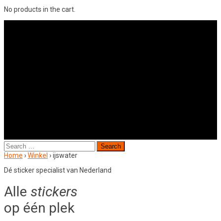
No products in the cart.
Search
for:
Home
›
Winkel
›
ijswater
Dé sticker specialist van Nederland
Alle
stickers
op één plek