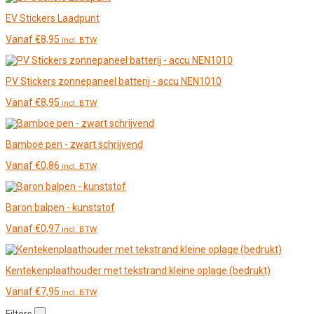
EV Stickers Laadpunt
Vanaf
€
8,95
incl. BTW
PV Stickers zonnepaneel batterij - accu NEN1010
Vanaf
€
8,95
incl. BTW
Bamboe pen - zwart schrijvend
Vanaf
€
0,86
incl. BTW
Baron balpen - kunststof
Vanaf
€
0,97
incl. BTW
Kentekenplaathouder met tekstrand kleine oplage (bedrukt)
Vanaf
€
7,95
incl. BTW
Filters