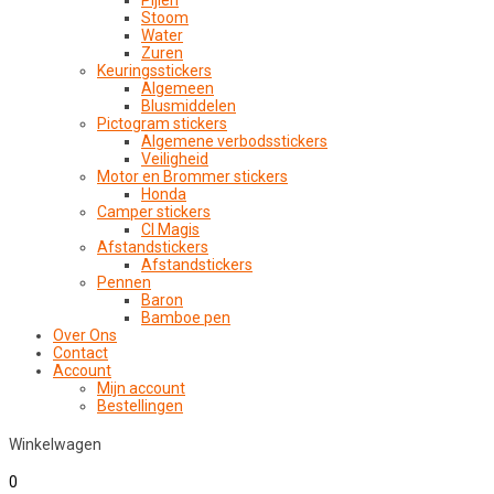
Pijlen
Stoom
Water
Zuren
Keuringsstickers
Algemeen
Blusmiddelen
Pictogram stickers
Algemene verbodsstickers
Veiligheid
Motor en Brommer stickers
Honda
Camper stickers
CI Magis
Afstandstickers
Afstandstickers
Pennen
Baron
Bamboe pen
Over Ons
Contact
Account
Mijn account
Bestellingen
Winkelwagen
0