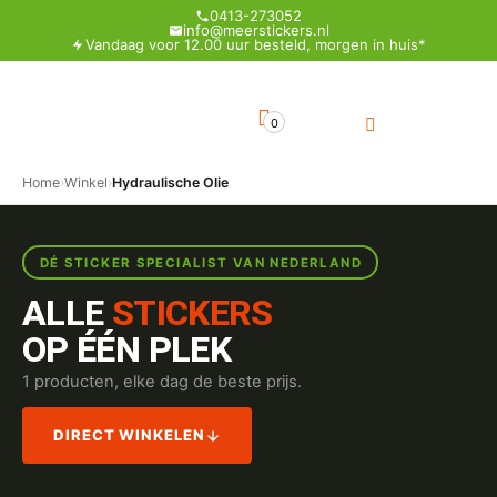
0413-273052
info@meerstickers.nl
Vandaag voor 12.00 uur besteld, morgen in huis*
0
Home
›
Winkel
›
Hydraulische Olie
DÉ STICKER SPECIALIST VAN NEDERLAND
ALLE
STICKERS
OP ÉÉN PLEK
1 producten, elke dag de beste prijs.
DIRECT WINKELEN