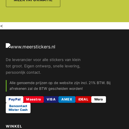
<
De leverancier voor alle stickers van klein
tot groot. Eigen ontwerp, snelle levering,
persoonlijk contact.
Alle genoemde prijzen op de website zijn incl. 21% BTW. Bij
afrekenen zal de BTW gescheiden worden!
PayPal
Maestro
VISA
AMEX
iDEAL
Wero
Bancontact
Mister Cash
WINKEL