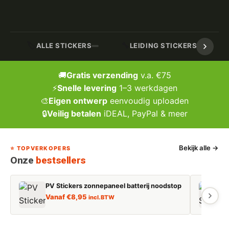
🏷️
🔧
ALLE STICKERS
LEIDING STICKERS / MARK
🚚
Gratis verzending
v.a. €75
⚡
Snelle levering
1–3 werkdagen
🎨
Eigen ontwerp
eenvoudig uploaden
🔒
Veilig betalen
iDEAL, PayPal & meer
Bekijk alle →
⭐ TOPVERKOPERS
Onze
bestsellers
PV Stickers zonnepaneel batterij noodstop
E
Vanaf
€
8,95
incl. BTW