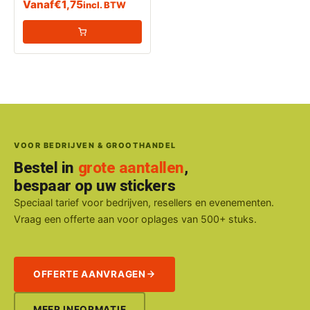
Vanaf
€
1,75
incl. BTW
(Ontvlambare vloeistoffen)
VOOR BEDRIJVEN & GROOTHANDEL
Bestel in
grote aantallen
,
bespaar op uw stickers
Speciaal tarief voor bedrijven, resellers en evenementen.
Vraag een offerte aan voor oplages van 500+ stuks.
OFFERTE AANVRAGEN
MEER INFORMATIE