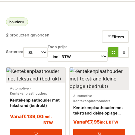
houder
2
producten gevonden
Filters
Toon prijs:
Sorteren:
Automotive
·
Kentekenplaathouders
Automotive
·
Kentekenplaathouder met
Kentekenplaathouders
tekstrand (bedrukt)
Kentekenplaathouder met
tekstrand kleine oplage
Vanaf
€
139,00
incl.
(bedrukt)
Vanaf
€
7,95
incl. BTW
BTW