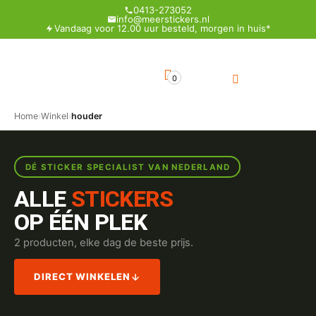
0413-273052
info@meerstickers.nl
Vandaag voor 12.00 uur besteld, morgen in huis*
0
Home
›
Winkel
›
houder
DÉ STICKER SPECIALIST VAN NEDERLAND
ALLE
STICKERS
OP ÉÉN PLEK
2 producten, elke dag de beste prijs.
DIRECT WINKELEN