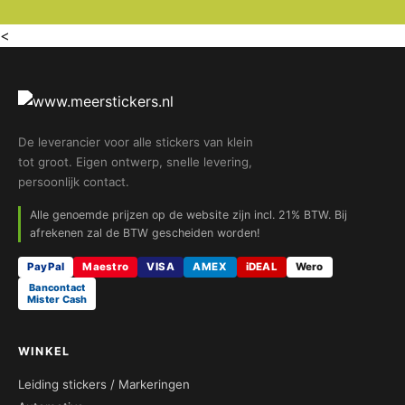
<
De leverancier voor alle stickers van klein
tot groot. Eigen ontwerp, snelle levering,
persoonlijk contact.
Alle genoemde prijzen op de website zijn incl. 21% BTW. Bij
afrekenen zal de BTW gescheiden worden!
PayPal
Maestro
VISA
AMEX
iDEAL
Wero
Bancontact
Mister Cash
WINKEL
Leiding stickers / Markeringen