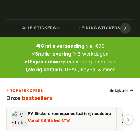
🏷️
🔧
ALLE STICKERS
LEIDING STICKERS / MARK
🚚
Gratis verzending
v.a. €75
⚡
Snelle levering
1–3 werkdagen
🎨
Eigen ontwerp
eenvoudig uploaden
🔒
Veilig betalen
iDEAL, PayPal & meer
Bekijk alle →
⭐ TOPVERKOPERS
Onze
bestsellers
PV Stickers zonnepaneel batterij noodstop
E
Vanaf
€
8,95
incl. BTW