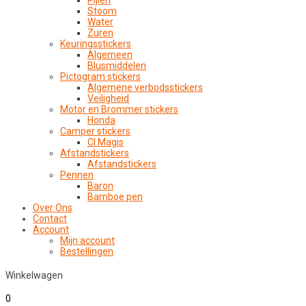
Pijlen
Stoom
Water
Zuren
Keuringsstickers
Algemeen
Blusmiddelen
Pictogram stickers
Algemene verbodsstickers
Veiligheid
Motor en Brommer stickers
Honda
Camper stickers
CI Magis
Afstandstickers
Afstandstickers
Pennen
Baron
Bamboe pen
Over Ons
Contact
Account
Mijn account
Bestellingen
Winkelwagen
0