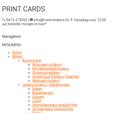
PRINT CARDS
0413-273052
|
info@meerstickers.nl
|
Vandaag voor 12.00
uur besteld, morgen in huis*
Navigation
MENU
MENU
Home
Winkel
Automotive
Autoraam stickers
Kentekenplaathouders
Showroomplaten
Onderhoud Stickers | Kaartjes
Wielnaaf stickers
Leiding stickers / Markeringen
Basen
Blusleidingen
Gassen
Lucht
Onontvlambare vloeistoffen
Ontvlambare vloeistoffen