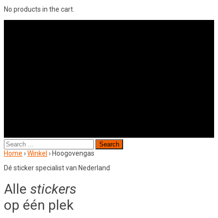
No products in the cart.
Search
for:
Home
›
Winkel
›
Hoogovengas
Dé sticker specialist van Nederland
Alle
stickers
op één plek