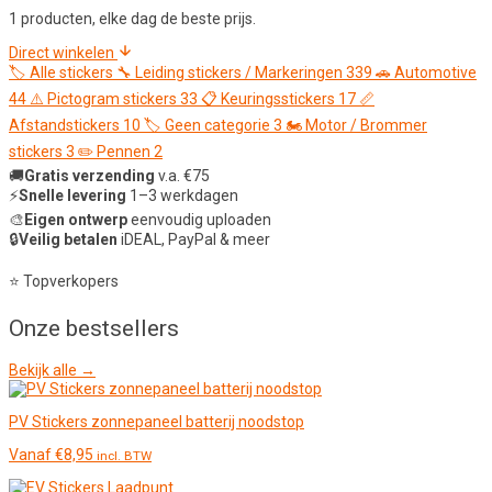
1 producten, elke dag de beste prijs.
Direct winkelen
🏷️
Alle stickers
🔧
Leiding stickers / Markeringen
339
🚗
Automotive
44
⚠️
Pictogram stickers
33
📋
Keuringsstickers
17
📏
Afstandstickers
10
🏷️
Geen categorie
3
🏍️
Motor / Brommer
stickers
3
✏️
Pennen
2
🚚
Gratis verzending
v.a. €75
⚡
Snelle levering
1–3 werkdagen
🎨
Eigen ontwerp
eenvoudig uploaden
🔒
Veilig betalen
iDEAL, PayPal & meer
⭐ Topverkopers
Onze
bestsellers
Bekijk alle →
PV Stickers zonnepaneel batterij noodstop
Vanaf
€
8,95
incl. BTW