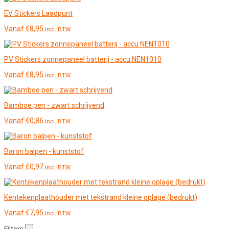
EV Stickers Laadpunt
Vanaf
€
8,95
incl. BTW
PV Stickers zonnepaneel batterij - accu NEN1010
Vanaf
€
8,95
incl. BTW
Bamboe pen - zwart schrijvend
Vanaf
€
0,86
incl. BTW
Baron balpen - kunststof
Vanaf
€
0,97
incl. BTW
Kentekenplaathouder met tekstrand kleine oplage (bedrukt)
Vanaf
€
7,95
incl. BTW
Filters