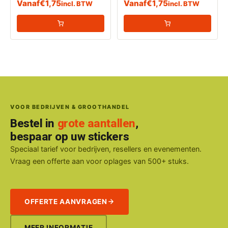
Vanaf
€
1,75
Vanaf
€
1,75
incl. BTW
incl. BTW
(Ontvlambare vloeistoffen)
VOOR BEDRIJVEN & GROOTHANDEL
Bestel in
grote aantallen
,
bespaar op uw stickers
Speciaal tarief voor bedrijven, resellers en evenementen.
Vraag een offerte aan voor oplages van 500+ stuks.
OFFERTE AANVRAGEN
MEER INFORMATIE