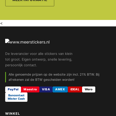
<
De leverancier voor alle stickers van klein
tot groot. Eigen ontwerp, snelle levering,
persoonlijk contact.
Alle genoemde prijzen op de website zijn incl. 21% BTW. Bij
afrekenen zal de BTW gescheiden worden!
PayPal
Maestro
VISA
AMEX
iDEAL
Wero
Bancontact
Mister Cash
WINKEL