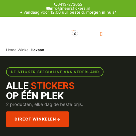
0413-273052
info@meerstickers.nl
Vandaag voor 12.00 uur besteld, morgen in huis*
0
Home
›
Winkel
›
Hexaan
DÉ STICKER SPECIALIST VAN NEDERLAND
ALLE
STICKERS
OP ÉÉN PLEK
2 producten, elke dag de beste prijs.
DIRECT WINKELEN