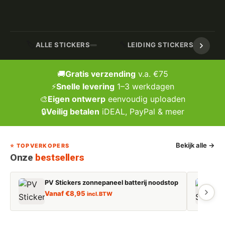
🏷️
🔧
ALLE STICKERS
LEIDING STICKERS / MARK
🚚
Gratis verzending
v.a. €75
⚡
Snelle levering
1–3 werkdagen
🎨
Eigen ontwerp
eenvoudig uploaden
🔒
Veilig betalen
iDEAL, PayPal & meer
Bekijk alle →
⭐ TOPVERKOPERS
Onze
bestsellers
PV Stickers zonnepaneel batterij noodstop
E
Vanaf
€
8,95
incl. BTW