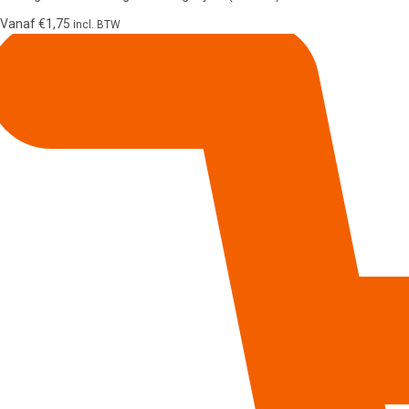
Vanaf
€
1,75
incl. BTW