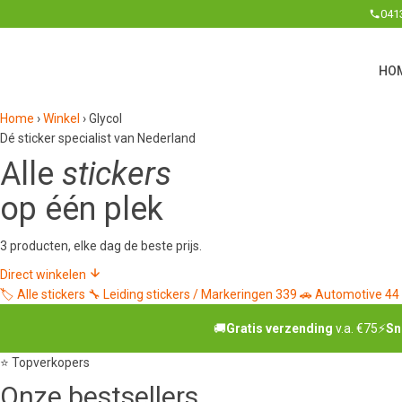
041
HO
Home
›
Winkel
›
Glycol
Dé sticker specialist van Nederland
Alle
stickers
op één plek
3 producten, elke dag de beste prijs.
Direct winkelen
🏷️
Alle stickers
🔧
Leiding stickers / Markeringen
339
🚗
Automotive
44
🚚
Gratis verzending
v.a. €75
⚡
Sn
⭐ Topverkopers
Onze
bestsellers