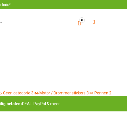
n huis*
0
️
Geen categorie
3
🏍️
Motor / Brommer stickers
3
✏️
Pennen
2
ilig betalen
iDEAL, PayPal & meer