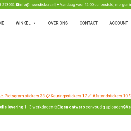
3-273052
|
info@meerstickers.nl
|
Vandaag voor 12.00 uur besteld, morgen i
ME
WINKEL
OVER ONS
CONTACT
ACCOUNT
⚠️
Pictogram stickers
33
📋
Keuringsstickers
17
📏
Afstandstickers
10

elle levering
1–3 werkdagen
🎨
Eigen ontwerp
eenvoudig uploaden
🔒
Ve